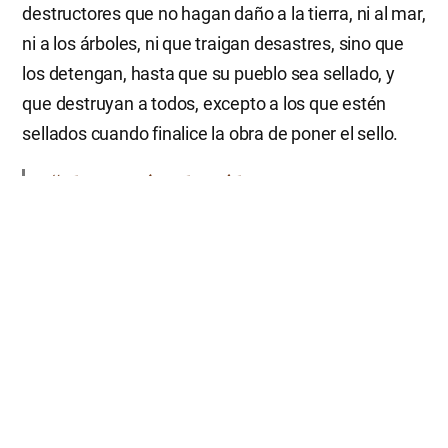
destructores que no hagan daño a la tierra, ni al mar,
ni a los árboles, ni que traigan desastres, sino que
los detengan, hasta que su pueblo sea sellado, y
que destruyan a todos, excepto a los que estén
sellados cuando finalice la obra de poner el sello.
“El quinto ángel tocó la trompeta, y vi una
estrella que cayó del cielo a la tierra; y se le
dio la llave del pozo del abismo. […] Y se les
mandó que no dañasen a la hierba de la
tierra, ni a cosa verde alguna, ni a ningún
árbol, sino solamente a los hombres que no
tuviesen el sello de Dios en sus frentes.”
Ap. 9:1-4
“Pongan el sello de Dios en sus frentes”, “Tienen la