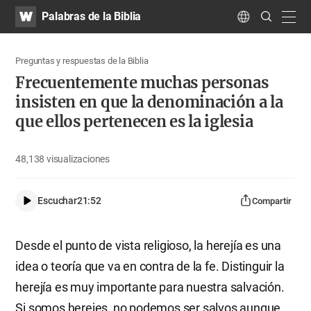
WATV
Search
Palabras de la Biblia
Submit
navig
Language
Preguntas y respuestas de la Biblia
Frecuentemente muchas personas
insisten en que la denominación a la
que ellos pertenecen es la iglesia
48,138
visualizaciones
Escuchar
21:52
Compartir
Desde el punto de vista religioso, la herejía es una
idea o teoría que va en contra de la fe. Distinguir la
herejía es muy importante para nuestra salvación.
Si somos herejes, no podemos ser salvos aunque