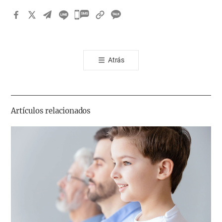
카
카
오
톡
Atrás
공
유
하
기
Artículos relacionados