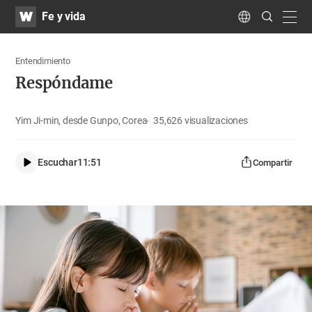
WATV
Search
Fe y vida
Submit
navig
Language
Entendimiento
Respóndame
Yim Ji-min, desde Gunpo, Corea
35,626
visualizaciones
Escuchar
11:51
Compartir