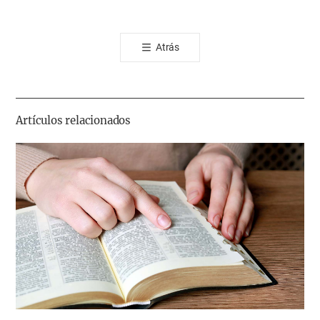
오
톡
Atrás
공
유
하
기
Artículos relacionados