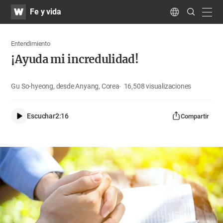
WATV
Search
Fe y vida
Submit
navig
Language
Entendimiento
¡Ayuda mi incredulidad!
Gu So-hyeong, desde Anyang, Corea
16,508
visualizaciones
Escuchar
2:16
Compartir