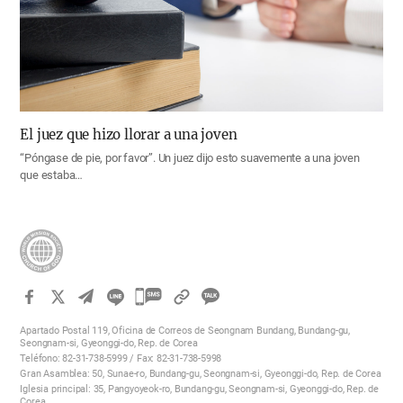
El juez que hizo llorar a una joven
“Póngase de pie, por favor”. Un juez dijo esto suavemente a una joven
que estaba…
카
카
Apartado Postal 119, Oficina de Correos de Seongnam Bundang, Bundang-gu,
오
Seongnam-si, Gyeonggi-do, Rep. de Corea
Teléfono: 82-31-738-5999 / Fax: 82-31-738-5998
톡
Gran Asamblea: 50, Sunae-ro, Bundang-gu, Seongnam-si, Gyeonggi-do, Rep. de Corea
공
Iglesia principal: 35, Pangyoyeok-ro, Bundang-gu, Seongnam-si, Gyeonggi-do, Rep. de
Corea