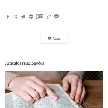
카
카
오
톡
Atrás
공
유
하
기
Artículos relacionados