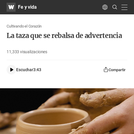
WATV
Search
Fe y vida
Submit
navig
Language
Cultivando el Corazón
La taza que se rebalsa de advertencia
11,333
visualizaciones
Escuchar
3:43
Compartir