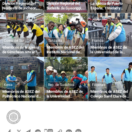
División Regional del
División Regional del
La iglesia de Puerto
Nordeste de Incheon,
Sudeste de Gyeonggi,
España, Trinidad y
Corea: 1895.ª
Corea: 1836.ª
Tobago, realiza la
Campaña de Donación
Campaña de Donación
1804.ª Campaña de
de Sangre para la Vida
de Sangre para la Vida
Donación de Sangre
con el Amor de la
con el Amor de la
para la Vida con el
Pascua en Todo el
Pascua en Todo el
Amor de la Pascua en
Mundo
Mundo
Todo el Mundo
Corea del Sur
Tanzania
Francia
Miembros de la iglesia
Miembros de ASEZ del
Miembros de ASEZ de
de Gimcheon retiran la
Instituto Nacional de
la Universidad de la
nieve en la calle
Transporte de Tanzania
Sorbona, Francia,
Gimcheon-ro, Namsan-
contribuyen a un
limpian el bulevar Saint-
dong
entorno local limpio
Michel
mediante la limpieza de
calles
Kenia
Rep. de Sudáfrica
Filipinas
Miembros de ASEZ del
Miembros de ASEZ de
Miembros de ASEZ del
Politécnico Nacional de
la Universidad
Colegio Saint Clare de
Kisumu, Kenia, limpian
Tecnológica de
Caloocan, Filipinas,
la carretera Busia
Tshwane, Rep. de
recogen desechos
Sudáfrica, plantan
plásticos en la playa de
árboles
Baseco
카
카