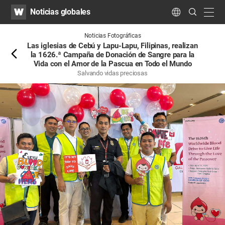
WATV
Search
Noticias globales
Submit
navig
Language
Atrás
Noticias Fotográficas
Las iglesias de Cebú y Lapu-Lapu, Filipinas, realizan
la 1626.ª Campaña de Donación de Sangre para la
Vida con el Amor de la Pascua en Todo el Mundo
Salvando vidas preciosas