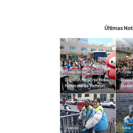
Últimas Not
Corea del Sur
Corea 
División Regional del
Divisi
Nordeste de Incheon,
Sudest
Corea: 1895.ª Campaña
Corea
de Donación de Sangre
de Do
para la Vida con el
para l
Amor de la Pascua en
Amor 
Todo el Mundo
Todo 
Francia
Kenia