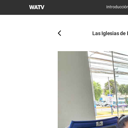
Iglesia
Introducció
de
Atrás
Dios
Sociedad
Las Iglesias de
Misionera
Mundial