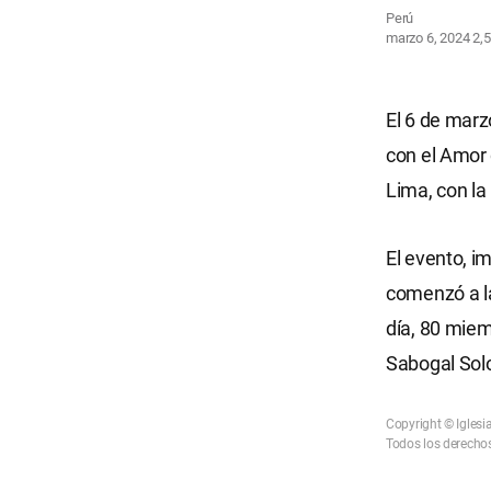
Perú
marzo 6, 2024
2,
El 6 de marz
con el Amor 
Lima, con la
El evento, i
comenzó a la
día, 80 miem
Sabogal Sol
Copyright © Iglesi
Todos los derechos