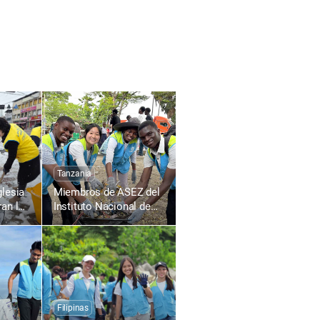
Tanzania
glesia
Miembros de ASEZ del
an la
Instituto Nacional de
Transporte de Tanzania
msan-
contribuyen a un
entorno local limpio
mediante la limpieza de
calles
Filipinas