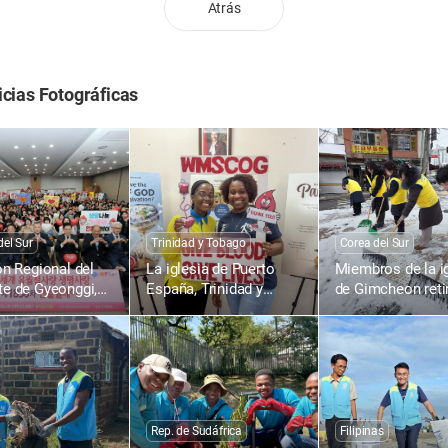
Atrás
icias Fotográficas
del Sur
Trinidad y Tobago
Corea del Sur
ón Regional del
La iglesia de Puerto
Miembros de la i
e de Gyeonggi,
España, Trinidad y
de Gimcheon retir
: 1836.ª Campaña
Tobago, realiza la
nieve en la calle
nación de Sangre
1804.ª Campaña de
Gimcheon-ro, Na
a Vida con el
Donación de Sangre
dong
de la Pascua en
para la Vida con el
el Mundo
Amor de la Pascua en
Todo el Mundo
Rep. de Sudáfrica
Filipinas