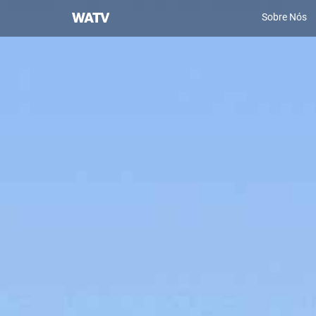
Igreja
Sobre Nós
de
Deus
Sociedade
Missionária
Mundial