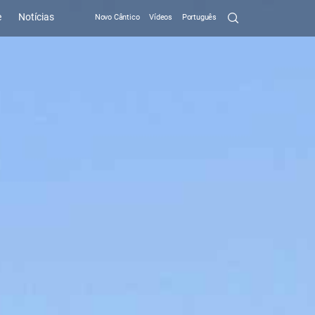
Search
e
Notícias
Novo Cântico
Vídeos
Português
Submit