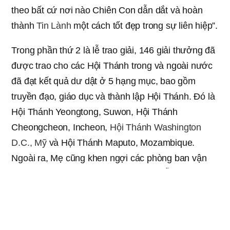
theo bất cứ nơi nào Chiên Con dẫn dắt và hoàn
thành
Tin Lành
một cách tốt đẹp trong sự liên hiệp”.
Trong phần thứ 2 là lễ trao giải, 146 giải thưởng đã
được trao cho các Hội Thánh trong và ngoài nước
đã đạt kết quả dư dật ở 5 hạng mục, bao gồm
truyền đạo, giáo dục và thành lập Hội Thánh. Đó là
Hội Thánh Yeongtong, Suwon, Hội Thánh
Cheongcheon, Incheon,
Hội Thánh Washington
D.C., Mỹ
và Hội Thánh Maputo, Mozambique.
Ngoài ra, Mẹ cũng khen ngợi các phòng ban vận
hành IWBA, IUBA, IMBA và ISBA đã nỗ lực hết sức
trong việc giáo dục
lẽ thật
và nhân tính theo từng
lứa tuổi, cũng như Trung tâm Truyền giáo Điện ảnh
và Trung tâm Truyền giáo Xuất bản trực thuộc
Trụ