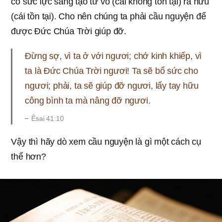
có sức lực sáng tạo từ vô (cái không tồn tại) ra hữu
(cái tồn tại). Cho nên chúng ta phải cầu nguyện để
được Ðức Chúa Trời giúp đỡ.
Đừng sợ, vì ta ở với ngươi; chớ kinh khiếp, vì
ta là Đức Chúa Trời ngươi! Ta sẽ bổ sức cho
ngươi; phải, ta sẽ giúp đỡ ngươi, lấy tay hữu
công bình ta mà nâng đỡ ngươi.
Êsai 41:10
Vậy thì hãy dò xem cầu nguyện là gì một cách cụ
thể hơn?