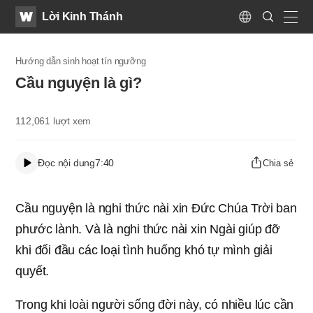
WATV
Search
Lời Kinh Thánh
Submit
Language
naviga
Hướng dẫn sinh hoạt tín ngưỡng
Cầu nguyện là gì?
112,061
lượt xem
Đọc nội dung
7:40
Chia sẻ
Cầu nguyện là nghi thức nài xin Ðức Chúa Trời ban
phước lành. Và là nghi thức nài xin Ngài giúp đỡ
khi đối đầu các loại tình huống khó tự mình giải
quyết.
Trong khi loài người sống đời này, có nhiều lúc cần