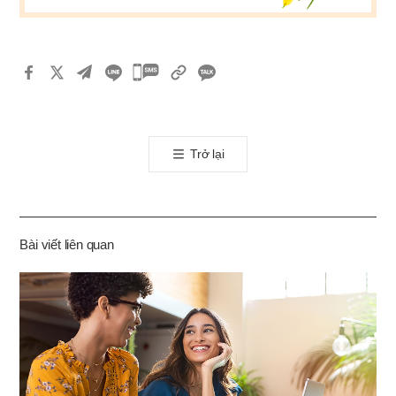
카
카
오
톡
Trở lại
공
유
하
기
Bài viết liên quan