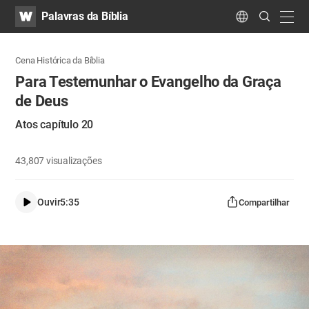
WATV
Search
Palavras da Bíblia
Submit
navig
Language
Cena Histórica da Bíblia
Para Testemunhar o Evangelho da Graça
de Deus
Atos capítulo 20
43,807
visualizações
Ouvir
5:35
Compartilhar