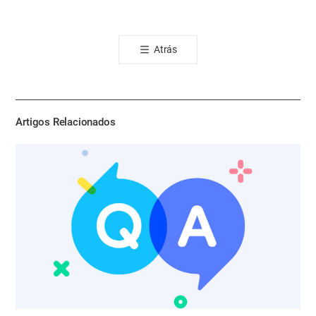
카
오
톡
Atrás
공
유
하
기
Artigos Relacionados