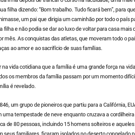
ua filha dizendo: “Bom trabalho. Tudo ficará bem”, para que
imasse, um pai que dirigia um caminhão por todo o país p
a filha e não podia se dar ao luxo de voltar para casa mais
or mês. As conquistas das atletas, que moveram todo o paí
aças ao amor e ao sacrifício de suas famílias.
ntir na vida cotidiana que a família é uma grande força na vi
dos os membros da família passam por um momento difícil,
mília é revelado.
1846, um grupo de pioneiros que partiu para a Califórnia, EU
 uma tempestade de neve enquanto cruzava a cordilheira 
a de 80 pessoas, incluindo 15 homens solteiros e aqueles
seus familiares, ficaram isolados no deserto congelado p