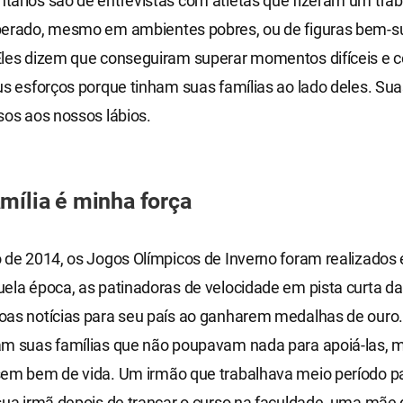
tários são de entrevistas com atletas que fizeram um tra
perado, mesmo em ambientes pobres, ou de figuras bem-s
Eles dizem que conseguiram superar momentos difíceis e c
us esforços porque tinham suas famílias ao lado deles. Sua
sos aos nossos lábios.
mília é minha força
 de 2014, os Jogos Olímpicos de Inverno foram realizados
ela época, as patinadoras de velocidade em pista curta da
as notícias para seu país ao ganharem medalhas de ouro. 
am suas famílias que não poupavam nada para apoiá-las,
sem bem de vida. Um irmão que trabalhava meio período p
 sua irmã depois de trancar o curso na faculdade, uma mã