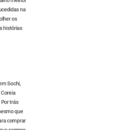
balho melhor
ucedidas na
olher os
s histórias
 em Sochi,
 Coreia
Por trás
 mesmo que
ara comprar
e que sempre