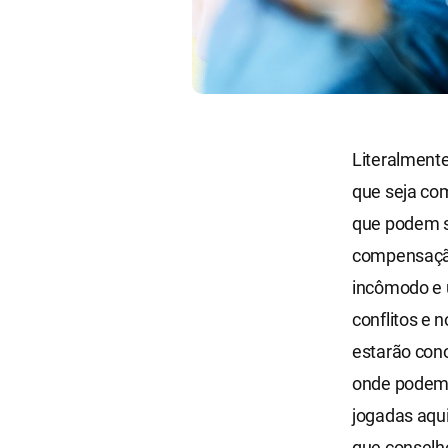
Literalmente
que seja co
que podem s
compensação 
incômodo e 
conflitos e 
estarão cono
onde podemo
jogadas aqui
que conselh