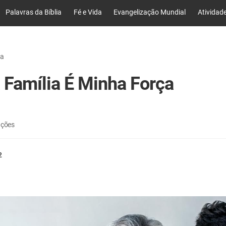
Palavras da Bíblia
Fé e Vida
Evangelização Mundial
Atividad
na
 Família É Minha Força
ações
2