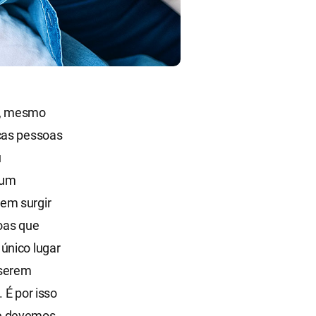
da, mesmo
icas pessoas
u
 um
em surgir
soas que
único lugar
 serem
 É por isso
ue devemos