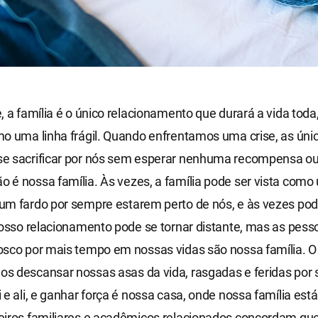
, a família é o único relacionamento que durará a vida to
mo uma linha frágil. Quando enfrentamos uma crise, as ún
e sacrificar por nós sem esperar nenhuma recompensa o
é nossa família. Às vezes, a família pode ser vista como
um fardo por sempre estarem perto de nós, e às vezes pod
nosso relacionamento pode se tornar distante, mas as pes
sco por mais tempo em nossas vidas são nossa família. O 
s descansar nossas asas da vida, rasgadas e feridas por
 e ali, e ganhar força é nossa casa, onde nossa família está.
eiros familiares e acadêmicos relacionados concordam q