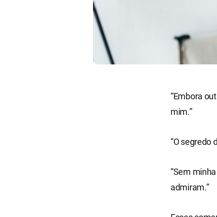
“Embora out
mim.”
“O segredo d
“Sem minha 
admiram.”