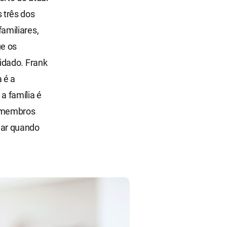
 três dos
amiliares,
ue os
idado. Frank
 é a
a família é
s membros
dar quando