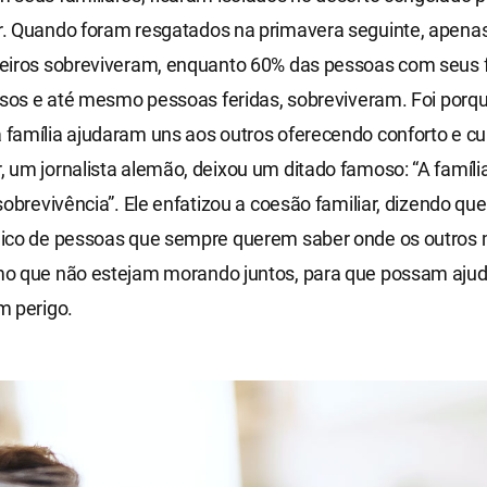
. Quando foram resgatados na primavera seguinte, apenas
eiros sobreviveram, enquanto 60% das pessoas com seus f
osos e até mesmo pessoas feridas, sobreviveram. Foi porq
família ajudaram uns aos outros oferecendo conforto e cu
um jornalista alemão, deixou um ditado famoso: “A família
sobrevivência”. Ele enfatizou a coesão familiar, dizendo que 
ico de pessoas que sempre querem saber onde os outro
o que não estejam morando juntos, para que possam aju
m perigo.