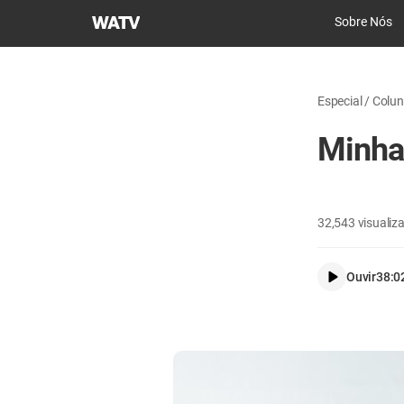
Igreja
Sobre Nós
de
Deus
Sociedade
Especial / Colu
Missionária
Mundial
Minha
32,543
visualiz
Ouvir
38:0