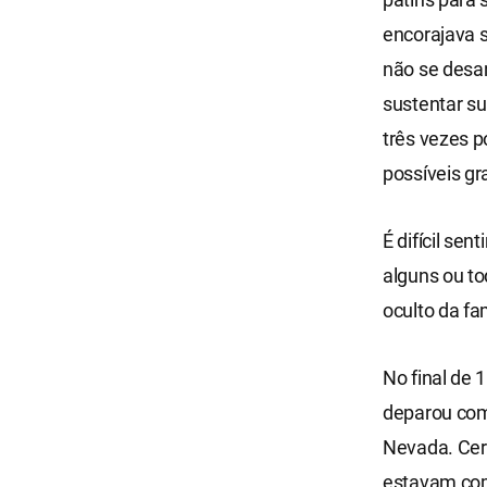
encorajava s
não se desan
sustentar su
três vezes p
possíveis gr
É difícil se
alguns ou to
oculto da fa
No final de 
deparou com
Nevada. Cerc
estavam com 