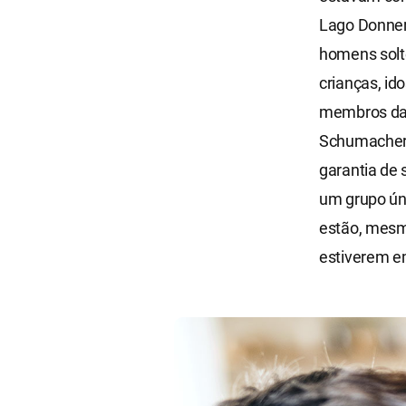
Lago Donner
homens solt
crianças, id
membros da 
Schumacher, 
garantia de 
um grupo ún
estão, mesm
estiverem e