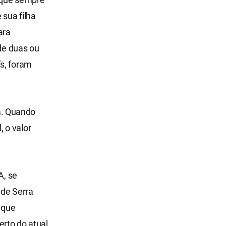
 sua filha
ara
 de duas ou
s, foram
da. Quando
 o valor
A, se
de Serra
 que
erto do atual