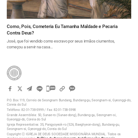
Como, Pois, Cometeria Eu Tamanha Maldade e Pecaria
Contra Deus?
José, que foi vendido como escravo por seus irmãos ciumentos,
começou a servir na casa…
카
카
P.O. Box 119, Correio de Seongnam Bundang, Bundang-gu, Seongnam-si, Gyeonggi-do,
오
Coreia do Sul
Teléfono: 82-31-738-5999 / Fax: 82-31-738-5998
톡
Grande Assembleia: 50, Sunae-ro (Sunae-dong), Bundang-gu, Seongnam-si,
공
Gyeonggi-do, Coreia do Sul
Igreja Representativa: 35, Pangyoyeok-ro (526, Baeghyeon-dong), Bundang-gu,
유
Seongnam-si, Gyeonggi-do, Coreia do Sul
하
Copyright ⓒ IGREJA DE DEUS SOCIEDADE MISSIONÁRIA MUNDIAL. Todos os