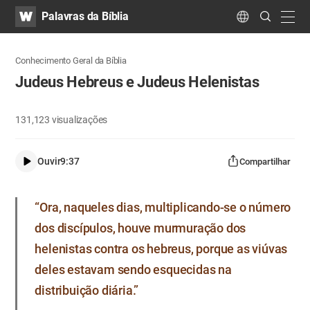
WATV
Search
Palavras da Bíblia
Submit
navig
Language
Conhecimento Geral da Bíblia
Judeus Hebreus e Judeus Helenistas
131,123
visualizações
Ouvir
9:37
Compartilhar
“Ora, naqueles dias, multiplicando-se o número
dos discípulos, houve murmuração dos
helenistas contra os hebreus, porque as viúvas
deles estavam sendo esquecidas na
distribuição diária.”