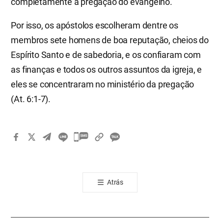
completamente à pregação do evangelho.
Por isso, os apóstolos escolheram dentre os
membros sete homens de boa reputação, cheios do
Espírito Santo e de sabedoria, e os confiaram com
as finanças e todos os outros assuntos da igreja, e
eles se concentraram no ministério da pregação
(At. 6:1-7).
카
카
오
톡
Atrás
공
유
하
기