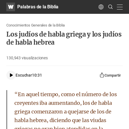
WATV
Search
Palabras de la Biblia
Submit
navig
Language
Conocimientos Generales de la Biblia
Los judíos de habla griega y los judíos
de habla hebrea
130,943
visualizaciones
Escuchar
10:31
Compartir
“En aquel tiempo, como el número de los
creyentes iba aumentando, los de habla
griega comenzaron a quejarse de los de
habla hebrea, diciendo que las viudas
griegas no eran bien atendidas en la