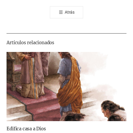
톡
Atrás
공
유
하
기
Artículos relacionados
Edifica casa a Dios