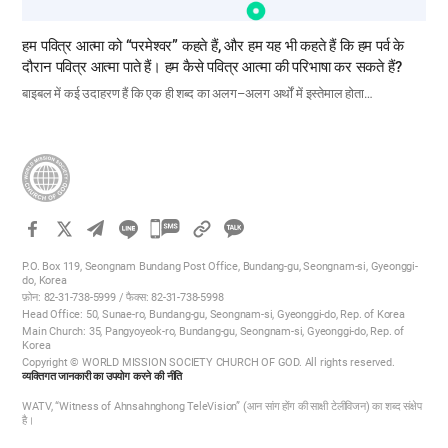
हम पवित्र आत्मा को “परमेश्वर” कहते हैं, और हम यह भी कहते हैं कि हम पर्व के
दौरान पवित्र आत्मा पाते हैं। हम कैसे पवित्र आत्मा की परिभाषा कर सकते हैं?
बाइबल में कई उदाहरण हैं कि एक ही शब्द का अलग–अलग अर्थों में इस्तेमाल होता…
카
카
P.O. Box 119, Seongnam Bundang Post Office, Bundang-gu, Seongnam-si, Gyeonggi-
오
do, Korea
फ़ोन: 82-31-738-5999 / फैक्स: 82-31-738-5998
톡
Head Office: 50, Sunae-ro, Bundang-gu, Seongnam-si, Gyeonggi-do, Rep. of Korea
공
Main Church: 35, Pangyoyeok-ro, Bundang-gu, Seongnam-si, Gyeonggi-do, Rep. of
Korea
유
Copyright © WORLD MISSION SOCIETY CHURCH OF GOD. All rights reserved.
하
व्यक्तिगत जानकारी का उपयोग करने की नीति
기
WATV, “Witness of Ahnsahnghong TeleVision” (आन सांग होंग की साक्षी टेलीविजन) का शब्द संक्षेप
है।