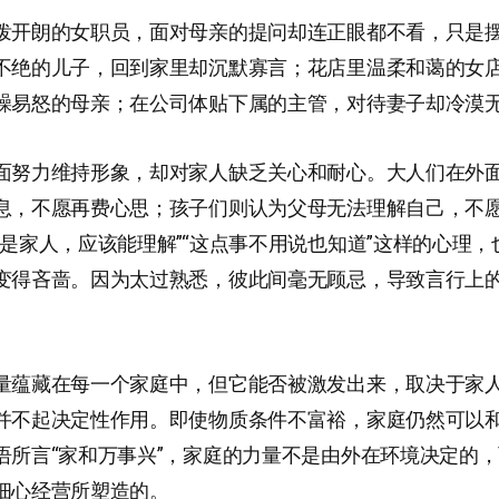
泼开朗的女职员，面对母亲的提问却连正眼都不看，只是
不绝的儿子，回到家里却沉默寡言；花店里温柔和蔼的女
躁易怒的母亲；在公司体贴下属的主管，对待妻子却冷漠
面努力维持形象，却对家人缺乏关心和耐心。大人们在外
息，不愿再费心思；孩子们则认为父母无法理解自己，不
正是家人，应该能理解”“这点事不用说也知道”这样的心理，
变得吝啬。因为太过熟悉，彼此间毫无顾忌，导致言行上
量蕴藏在每一个家庭中，但它能否被激发出来，取决于家
并不起决定性作用。即使物质条件不富裕，家庭仍然可以
语所言“家和万事兴”，家庭的力量不是由外在环境决定的
细心经营所塑造的。