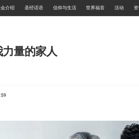
教会介绍
圣经话语
信仰与生活
世界福音
活动
资
我力量的家人
:59