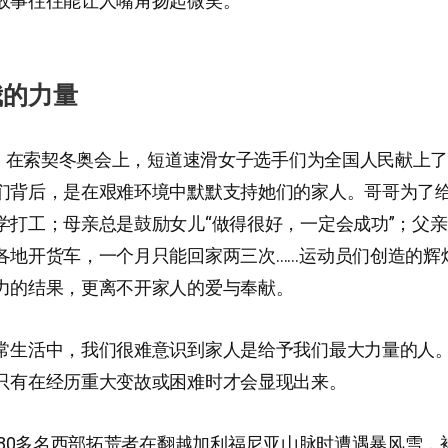
故事往往能让人嘴角扬起微笑。
我的力量
2月，在索契冬奥会上，短道速滑女子选手们为全国人民献上
们背后，是在艰难环境中默默支持她们的家人。哥哥为了
学打工；母亲总是鼓励女儿“做得很好，一定会成功”；父
各地开货车，一个月只能回家两三次……运动员们创造的辉
力的结果，更离不开家人的爱与奉献。
常生活中，我们很难意识到家人是给予我们最大力量的人
只有在经历重大变故或困难时才会显现出来。
末，80多名西部拓荒者在翻越加利福尼亚山脉时遭遇暴风雪，