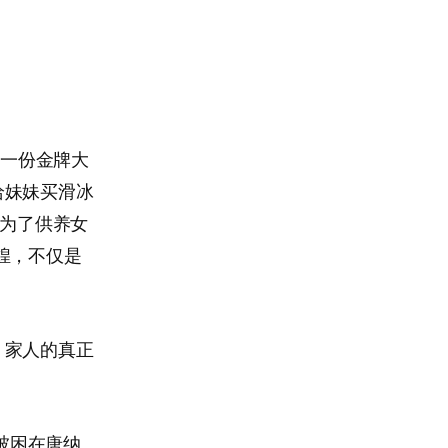
了一份金牌大
给妹妹买滑冰
亲为了供养女
煌，不仅是
。家人的真正
被困在唐纳