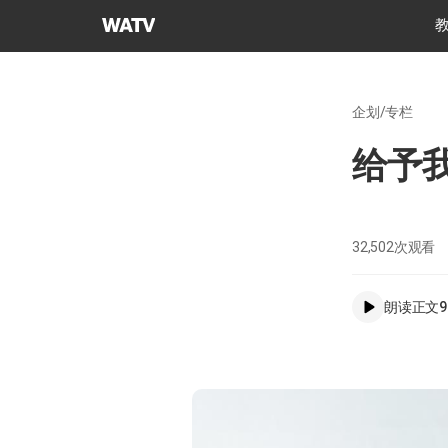
上
帝
的
教
企划/专栏
会
世
给予
界
福
音
宣
32,502
次观看
教
协
朗读正文
9
会