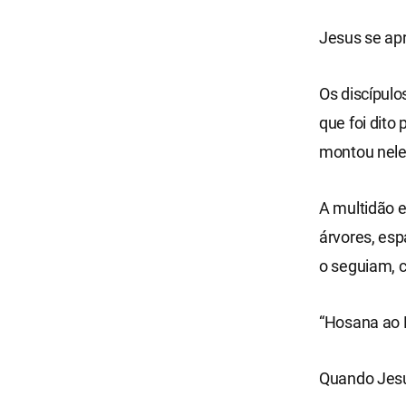
Jesus se ap
Os discípul
que foi dito
montou nele
A multidão 
árvores, es
o seguiam, 
“Hosana ao 
Quando Jesu