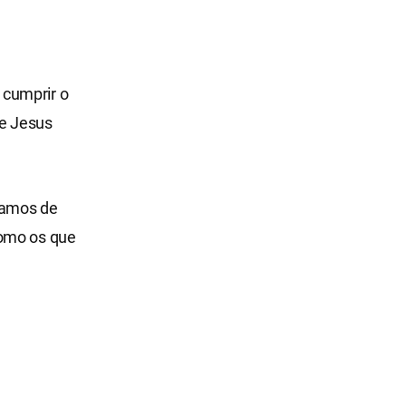
 cumprir o
 e Jesus
ramos de
como os que