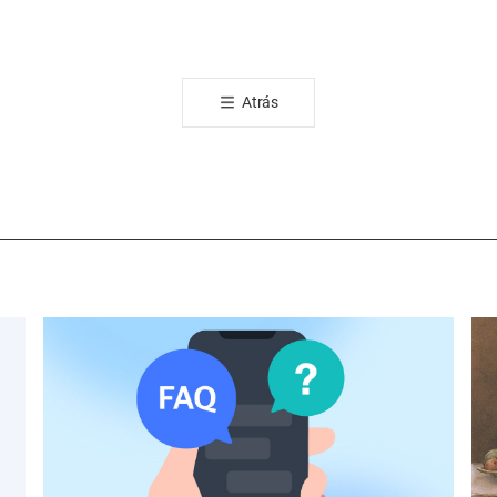
카
오
톡
공
Atrás
유
하
기