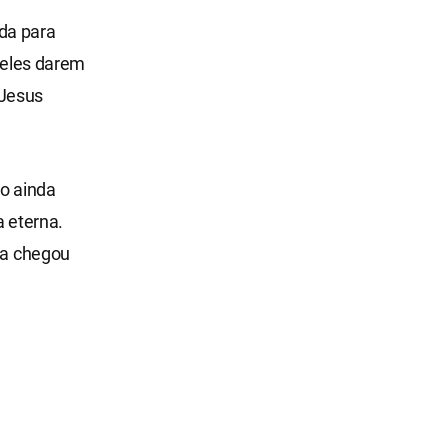
da para
e eles darem
 Jesus
go ainda
a eterna.
lia chegou