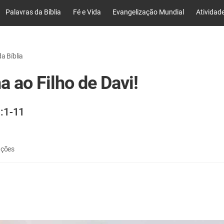
Palavras da Bíblia
Fé e Vida
Evangelização Mundial
Atividad
a Bíblia
 ao Filho de Davi!
:1-11
ações