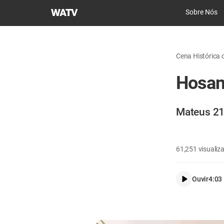
Igreja
Sobre Nós
de
Deus
Sociedade
Cena Histórica d
Missionária
Mundial
Hosana
Mateus 21
61,251
visualiz
Ouvir
4:03