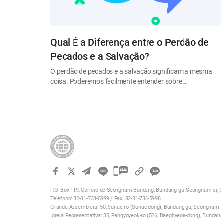
Qual É a Diferença entre o Perdão de
Pecados e a Salvação?
O perdão de pecados e a salvação significam a mesma
coisa. Poderemos facilmente entender sobre…
카
카
P.O. Box 119, Correio de Seongnam Bundang, Bundang-gu, Seongnam-si, G
오
Teléfono: 82-31-738-5999 / Fax: 82-31-738-5998
톡
Grande Assembleia: 50, Sunae-ro (Sunae-dong), Bundang-gu, Seongnam-si
Igreja Representativa: 35, Pangyoyeok-ro (526, Baeghyeon-dong), Bundan
공