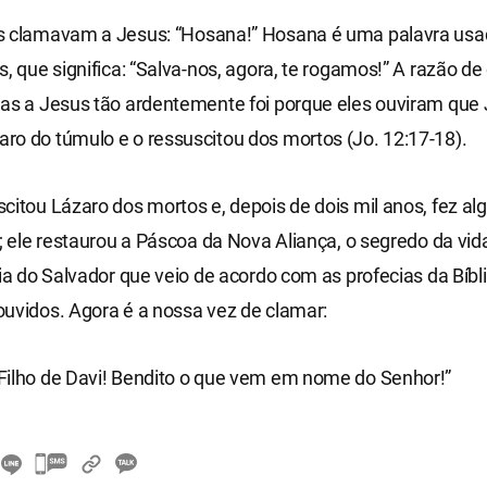
s clamavam a Jesus: “Hosana!” Hosana é uma palavra usa
s, que significa: “Salva-nos, agora, te rogamos!” A razão d
das a Jesus tão ardentemente foi porque eles ouviram que
o do túmulo e o ressuscitou dos mortos (Jo. 12:17-18).
citou Lázaro dos mortos e, depois de dois mil anos, fez al
l; ele restaurou a Páscoa da Nova Aliança, o segredo da vid
cia do Salvador que veio de acordo com as profecias da Bíb
uvidos. Agora é a nossa vez de clamar:
Filho de Davi! Bendito o que vem em nome do Senhor!”
카