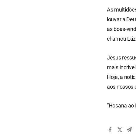
As multidõe
louvar a Deu
as boas-vin
chamou Lázar
Jesus ressus
mais incríve
Hoje, a notí
aos nossos o
“Hosana ao 