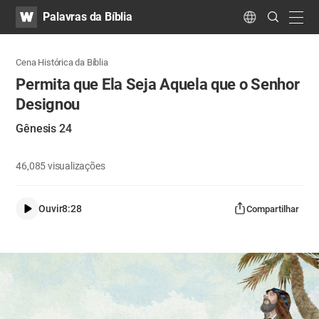
WATV
Search
Palavras da Bíblia
Submit
navig
Language
Cena Histórica da Bíblia
Permita que Ela Seja Aquela que o Senhor
Designou
Gênesis 24
46,085
visualizações
Ouvir
8:28
Compartilhar