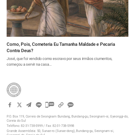
Como, Pois, Cometeria Eu Tamanha Maldade e Pecaria
Contra Deus?
José, que foi vendido como escravo por seus irmãos ciumentos,
começou a servir na casa…
카
카
P.O. Box 119, Correio de Seongnam Bundang, Bundang-gu, Seongnam-si, Gyeonggi-do,
오
Coreia do Sul
Teléfono: 82-31-738-5999 / Fax: 82-31-738-5998
톡
Grande Assembleia: 50, Sunae-ro (Sunae-dong), Bundang-gu, Seongnam-si,
공