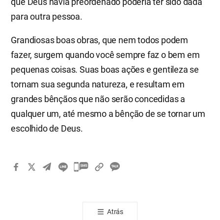
que Deus havia preordenado poderia ter sido dada
para outra pessoa.
Grandiosas boas obras, que nem todos podem
fazer, surgem quando você sempre faz o bem em
pequenas coisas. Suas boas ações e gentileza se
tornam sua segunda natureza, e resultam em
grandes bênçãos que não serão concedidas a
qualquer um, até mesmo a bênção de se tornar um
escolhido de Deus.
카
카
오
톡
Atrás
공