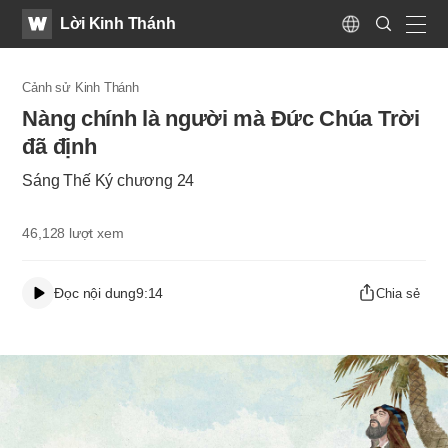
WATV
Search
Lời Kinh Thánh
Submit
Language
naviga
Cảnh sử Kinh Thánh
Nàng chính là người mà Đức Chúa Trời
đã định
Sáng Thế Ký chương 24
46,128
lượt xem
Đọc nội dung
9:14
Chia sẻ