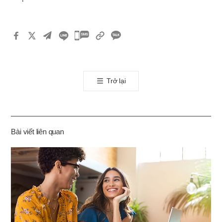
카
카
오
톡
Trở lại
공
유
하
기
Bài viết liên quan