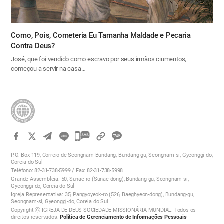
Como, Pois, Cometeria Eu Tamanha Maldade e Pecaria
Contra Deus?
José, que foi vendido como escravo por seus irmãos ciumentos,
começou a servir na casa…
카
카
P.O. Box 119, Correio de Seongnam Bundang, Bundang-gu, Seongnam-si, Gyeonggi-do,
오
Coreia do Sul
Teléfono: 82-31-738-5999 / Fax: 82-31-738-5998
톡
Grande Assembleia: 50, Sunae-ro (Sunae-dong), Bundang-gu, Seongnam-si,
공
Gyeonggi-do, Coreia do Sul
Igreja Representativa: 35, Pangyoyeok-ro (526, Baeghyeon-dong), Bundang-gu,
유
Seongnam-si, Gyeonggi-do, Coreia do Sul
하
Copyright ⓒ IGREJA DE DEUS SOCIEDADE MISSIONÁRIA MUNDIAL. Todos os
direitos reservados.
Política de Gerenciamento de Informações Pessoais
기