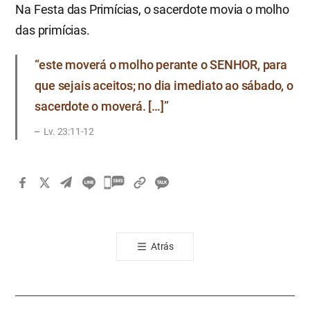
Na Festa das Primícias, o sacerdote movia o molho
das primícias.
“este moverá o molho perante o SENHOR, para
que sejais aceitos; no dia imediato ao sábado, o
sacerdote o moverá. […]”
Lv. 23:11-12
카
카
오
톡
Atrás
공
유
하
기