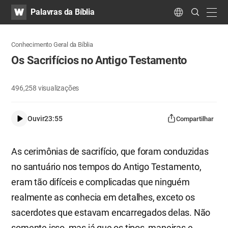
WATV
Search
Palavras da Bíblia
Submit
navig
Language
Conhecimento Geral da Bíblia
Os Sacrifícios no Antigo Testamento
496,258
visualizações
Ouvir
23:55
Compartilhar
As cerimônias de sacrifício, que foram conduzidas
no santuário nos tempos do Antigo Testamento,
eram tão difíceis e complicadas que ninguém
realmente as conhecia em detalhes, exceto os
sacerdotes que estavam encarregados delas. Não
somente isso, mas já que os tipos, maneiras e