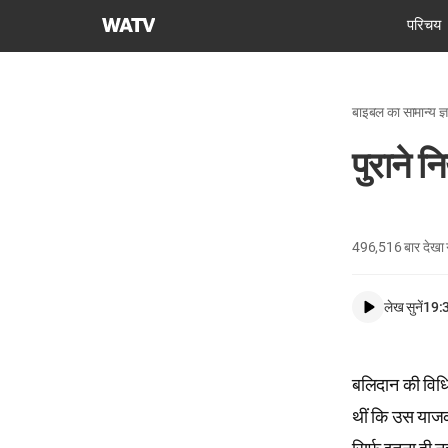
चर्च
परिचय
ऑफ
गॉड
वर्ल्ड
बाइबल का सामान्य ज्
मिशन
सोसाइटी
पुराने न
496,516
बार देखा
लेख सुनें
19:
बलिदान की विधि
थीं कि उस याजक 