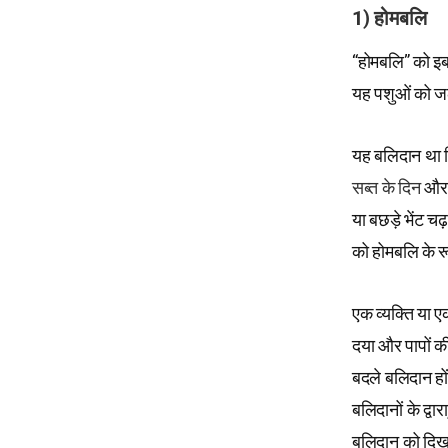
1) होमबलि
“होमबलि” को इब
यह पशुओं को ज
यह बलिदान था ज
सब्त के दिन
और प
या बछड़े भेंट चढ़
को होमबलि के र
एक व्यक्ति या ए
दया और पापों की
बदले बलिदान होंग
बलिदानों के द्वा
बलिदान को दिखाय