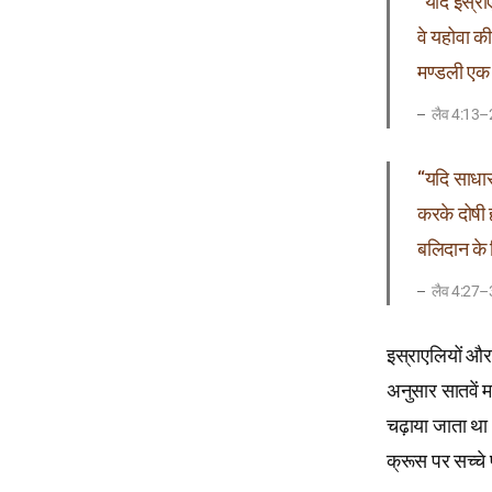
“यदि इस्रा
वे यहोवा क
मण्डली एक
लैव 4:13
“यदि साधारण
करके दोषी 
बलिदान के
लैव 4:27
इस्राएलियों और 
अनुसार सातवें म
चढ़ाया जाता था।(
क्रूस पर सच्चे 