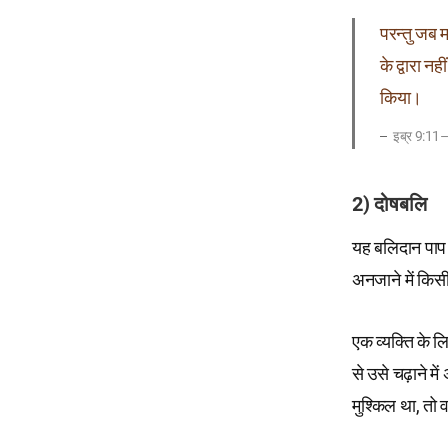
परन्तु जब
के द्वारा न
किया।
इब्र 9:11
2) दोषबलि
यह बलिदान पाप क
अनजाने में किसी
एक व्यक्ति के ल
से उसे चढ़ाने में
मुश्किल था, तो 