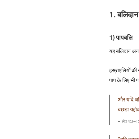
1. बलिदान 
1) पापबलि
यह बलिदान अनजान
इस्राएलियों की 
पाप के लिए भी 
और यदि अभि
बछड़ा यहोव
लैव 4:3–1