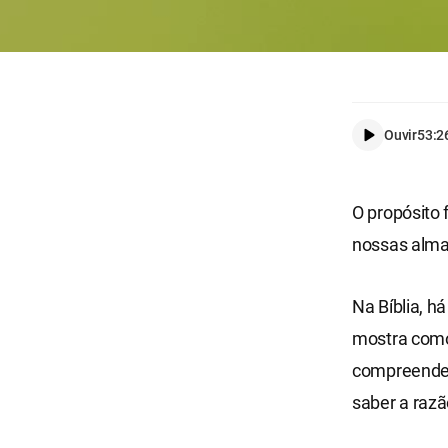
Ouvir
53:2
O propósito 
nossas almas
Na Bíblia, h
mostra como
compreender
saber a raz