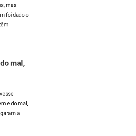
éus, mas
em foi dado o
 têm
do mal,
uvesse
em e do mal,
hegaram a