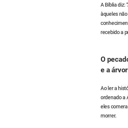
A Bíblia diz
àqueles não 
conheciment
recebido a p
O pecado
e a árvo
Ao ler a his
ordenado a 
eles comera
morrer.