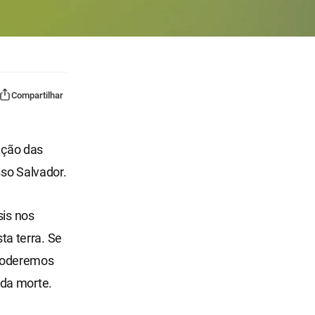
Compartilhar
vação das
sso Salvador.
sis nos
a terra. Se
 poderemos
 da morte.