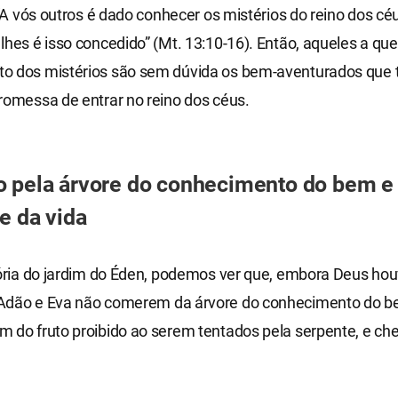
: “A vós outros é dado conhecer os mistérios do reino dos c
lhes é isso concedido” (Mt. 13:10-16). Então, aqueles a qu
o dos mistérios são sem dúvida os bem-aventurados que
romessa de entrar no reino dos céus.
 pela árvore do conhecimento do bem e 
re da vida
tória do jardim do Éden, podemos ver que, embora Deus ho
Adão e Eva não comerem da árvore do conhecimento do b
m do fruto proibido ao serem tentados pela serpente, e c