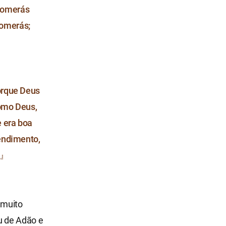
comerás
comerás;
orque Deus
como Deus,
 era boa
tendimento,
u.』
 muito
u de Adão e