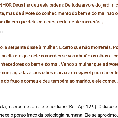
HOR Deus lhe deu esta ordem: De toda árvore do jardim 
te, mas da árvore do conhecimento do bem e do mal não 
no dia em que dela comeres, certamente morrerás.』
-17
, a serpente disse à mulher: É certo que não morrereis. P
 no dia em que dele comerdes se vos abrirão os olhos e, 
onhecedores do bem e do mal. Vendo a mulher que a árvore
comer, agradável aos olhos e árvore desejável para dar en
e do fruto e comeu e deu também ao marido, e ele come
la, a serpente se refere ao diabo (Ref. Ap. 12:9). O diabo é
hece o ponto fraco da psicologia humana. Ele se aproximo