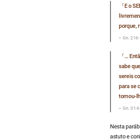
『E o SEN
livremen
porque, 
Gn. 2:16
『… Então
sabe que
sereis c
para se 
tomou-lh
Gn. 3:1-6
Nesta parábo
astuto e con