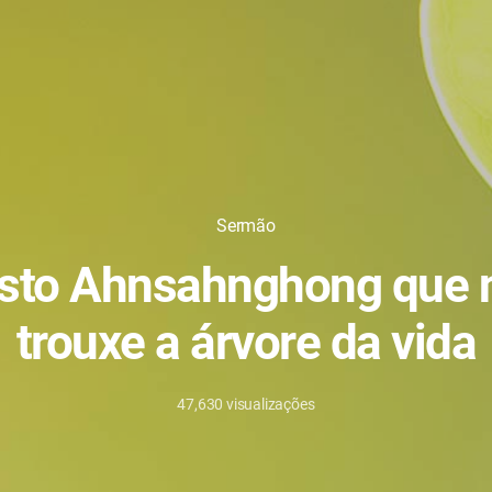
Sermão
isto Ahnsahnghong que 
trouxe a árvore da vida
47,630
visualizações
3/2/2021