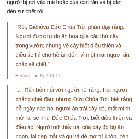
người bị rơi vào mê hoặc của con rắn và bị dẫn
đến sự chết rồi.
“Rồi, Giêhôva Đức Chúa Trời phán dạy rằng:
Ngươi được tự do ăn hoa qủa các thứ cây
trong vườn; nhưng về cây biết điều thiện và
điều ác thì chớ hề ăn đến; vì một mai ngươi ăn,
chắc sẽ chết.”
Sáng Thế Ký 2:16-17
“… Rắn bèn nói với người nữ rằng: Hai ngươi
chẳng chết đâu; nhưng Đức Chúa Trời biết rằng
hễ ngày nào hai ngươi ăn trái cây đó, mắt mình
mở ra, sẽ như Đức Chúa Trời, biết điều thiện và
điều ác. Người nữ thấy trái của cây đó bộ ăn
ngon, lại đẹp mắt và quí vì để mở trí khôn, bèn