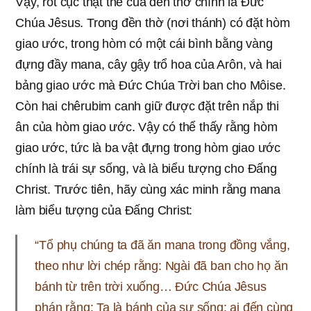
Vậy, rốt cục thật thể của đền thờ chính là Đức
Chúa Jêsus. Trong đền thờ (nơi thánh) có đặt hòm
giao ước, trong hòm có một cái bình bằng vàng
đựng đầy mana, cây gậy trổ hoa của Arôn, và hai
bảng giao ước mà Đức Chúa Trời ban cho Môise.
Còn hai chêrubim canh giữ được đặt trên nắp thi
ân của hòm giao ước. Vậy có thể thấy rằng hòm
giao ước, tức là ba vật đựng trong hòm giao ước
chính là trái sự sống, và là biểu tượng cho Đấng
Christ. Trước tiên, hãy cùng xác minh rằng mana
làm biểu tượng của Đấng Christ:
“Tổ phụ chúng ta đã ăn mana trong đồng vắng,
theo như lời chép rằng: Ngài đã ban cho họ ăn
bánh từ trên trời xuống… Đức Chúa Jêsus
phán rằng: Ta là bánh của sự sống; ai đến cùng