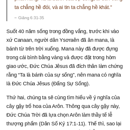
ta chẳng hề đói, và ai tin ta chẳng hề khát.”
Giăng 6:31-35
Suốt 40 năm sống trong đồng vắng, trước khi vào
xứ Canaan, người dân Ysơraên đã ăn mana, là
bánh từ trên trời xuống. Mana này đã được đựng
trong cái bình bằng vàng và được đặt trong hòm
giao ước, Đức Chúa Jêsus đã đích thân làm chứng
rằng “Ta là bánh của sự sống”, nên mana có nghĩa
là Đức Chúa Jêsus (Đấng Sự Sống).
Thứ hai, chúng ta sẽ cùng tìm hiểu về ý nghĩa của
cây gậy trổ hoa của Arôn. Thông qua cây gậy này,
Đức Chúa Trời đã lựa chọn Arôn làm thầy tế lễ
thượng phẩm (Dân Số Ký 17:1-11). Thế thì, sao lại