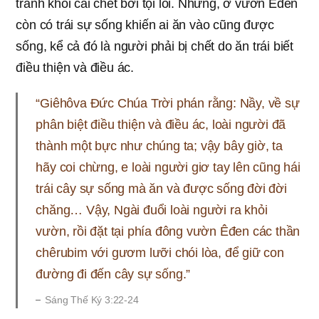
tránh khỏi cái chết bởi tội lỗi. Nhưng, ở vườn Êđen
còn có trái sự sống khiến ai ăn vào cũng được
sống, kể cả đó là người phải bị chết do ăn trái biết
điều thiện và điều ác.
“Giêhôva Đức Chúa Trời phán rằng: Nầy, về sự
phân biệt điều thiện và điều ác, loài người đã
thành một bực như chúng ta; vậy bây giờ, ta
hãy coi chừng, e loài người giơ tay lên cũng hái
trái cây sự sống mà ăn và được sống đời đời
chăng… Vậy, Ngài đuổi loài người ra khỏi
vườn, rồi đặt tại phía đông vườn Êđen các thần
chêrubim với gươm lưỡi chói lòa, để giữ con
đường đi đến cây sự sống.”
Sáng Thế Ký 3:22-24