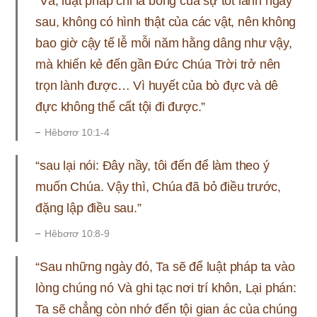
“Vả, luật pháp chỉ là bóng của sự tốt lành ngày
sau, không có hình thật của các vật, nên không
bao giờ cậy tế lễ mỗi năm hằng dâng như vậy,
mà khiến kẻ đến gần Đức Chúa Trời trở nên
trọn lành được… Vì huyết của bò đực và dê
đực không thể cất tội đi được.”
Hêbơrơ 10:1-4
“sau lại nói: Đây nầy, tôi đến để làm theo ý
muốn Chúa. Vậy thì, Chúa đã bỏ điều trước,
đặng lập điều sau.”
Hêbơrơ 10:8-9
“Sau những ngày đó, Ta sẽ để luật pháp ta vào
lòng chúng nó Và ghi tạc nơi trí khôn, Lại phán:
Ta sẽ chẳng còn nhớ đến tội gian ác của chúng