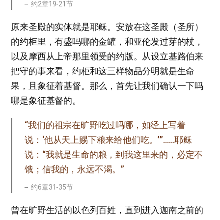
约2章19-21节
原来圣殿的实体就是耶稣。安放在这圣殿（圣所）
的约柜里，有盛吗哪的金罐，和亚伦发过芽的杖，
以及摩西从上帝那里领受的约版。从设立基路伯来
把守的事来看，约柜和这三样物品分明就是生命
果，且象征着基督。那么，首先让我们确认一下吗
哪是象征基督的。
“我们的祖宗在旷野吃过吗哪，如经上写着
说：‘他从天上赐下粮来给他们吃。’”……耶稣
说：“我就是生命的粮，到我这里来的，必定不
饿；信我的，永远不渴。”
约6章31-35节
曾在旷野生活的以色列百姓，直到进入迦南之前的