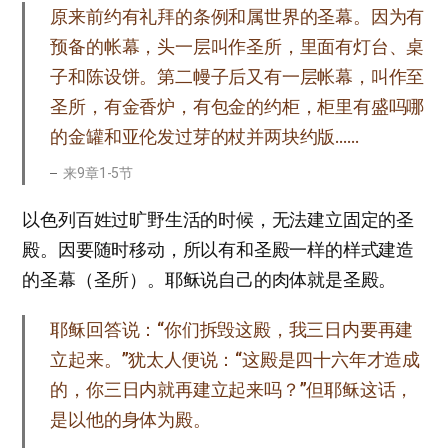
原来前约有礼拜的条例和属世界的圣幕。因为有
预备的帐幕，头一层叫作圣所，里面有灯台、桌
子和陈设饼。第二幔子后又有一层帐幕，叫作至
圣所，有金香炉，有包金的约柜，柜里有盛吗哪
的金罐和亚伦发过芽的杖并两块约版……
来9章1-5节
以色列百姓过旷野生活的时候，无法建立固定的圣
殿。因要随时移动，所以有和圣殿一样的样式建造
的圣幕（圣所）。耶稣说自己的肉体就是圣殿。
耶稣回答说：“你们拆毁这殿，我三日内要再建
立起来。”犹太人便说：“这殿是四十六年才造成
的，你三日内就再建立起来吗？”但耶稣这话，
是以他的身体为殿。