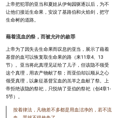
上帝把犯罪的亚当和夏娃从伊甸园驱逐以后，为不
让他们接近生命果，安设了基路伯和火焰剑，把守
生命树的道路。
藉着流血的祭，而被允许的赦罪
上帝为了因失去生命果而叹息的亚当，展示了藉着
基督的血可以恢复取生命果的路（来11章4、13
节）。亚当将此真理见证给了儿子，但该隐不领受
这个真理，用农产物献了祭；而亚伯却以顺从之心
领受真理，以象征基督宝血的羔羊之血献了祭。上
帝拒绝该隐的祭祀，只悦纳了亚伯的祭祀（创4章1-
5节）。
按着律法，凡物差不多都是用血洁净的，若不流
血，罪就不得赦免了。