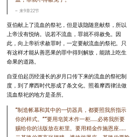
来9章22节
亚伯献上了流血的祭祀，但是该隐随意献祭，所以
上帝没有悦纳。说若不流血，罪就不得赦免。因
此，向上帝祈求赦罪时，一定要献流血的祭祀。只
有这样才能从善恶果的罪中得到解放，能踏上吃生
命果的道路。
自亚伯起历经漫长的岁月口传下来的流血的祭祀制
度，到了摩西时代形成了条文化。照着摩西律法做
流血祭祀的地方是圣所。
“制造帐幕和其中的一切器具，都要照我所指示
你的样式。”“要用皂荚木作一柜……必将我所要
赐给你的法版放在柜里。要用精金作施恩座……