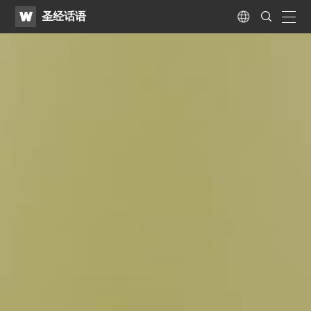
WATV
Search
圣经话语
Submit
naviga
Language