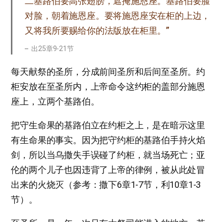
二基路伯要高张翅膀，遮掩施恩座。基路伯要脸
对脸，朝着施恩座。要将施恩座安在柜的上边，
又将我所要赐给你的法版放在柜里。”
出25章9-21节
每天献祭的圣所，分成前间圣所和后间至圣所。约
柜安放在至圣所内，上帝命令这约柜的盖部分施恩
座上，立两个基路伯。
把守生命果的基路伯立在约柜之上，是在暗示这里
有生命果的事实。因为把守约柜的基路伯手持火焰
剑，所以当乌撒失手误碰了约柜，就当场死亡；亚
伦的两个儿子也因违背了上帝的律例，被从此处冒
出来的火烧灭（参考：撒下6章1-7节，利10章1-3
节）。