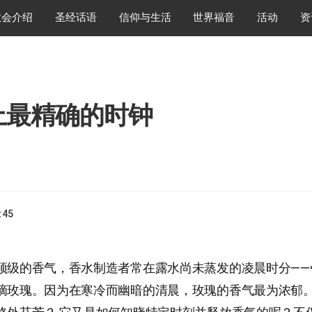
教会介绍
圣经话语
信仰与生活
世界福音
活动
资
上最精确的时钟
:45
顶级的香气，香水制造者常在露水尚未蒸发的凌晨时分——
摘玫瑰。因为在寒冷而幽暗的清晨，玫瑰的香气最为浓郁