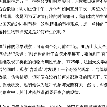
飞机前往远方时，往往会受到时差影响，连续数日疲惫不
昏昏欲睡；明明正值中午，身体却如同置身午夜，渴望入
以成眠。这是因为无论旅行地的时间如何，我们体内的生
处国家的24小时节律。这种精准的节律现象，远非单纯的“
这种生物节律究竟是如何产生的呢？
体节律的最早观察，可追溯至公元前4世纪。亚历山大大帝
厄斯曾记录道：“酸角树的叶子白天水平展开，夜晚则垂直
相继发现了类似的植物周期性现象。1729年，法国天文学
转的同时，观察“含羞草”时发现了一个奇怪的现象： 含羞
收拢，仿佛枯萎。但即便在没有任何外部刺激的情况下，
，夜晚收拢。起初他认为这种现象与光照有关，然而，即
的暗室中，其叶片依然遵循昼开夜合的规律。