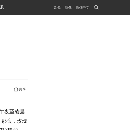
Search
讯
新歌
影像
简体中文
Submit
共享
午夜至凌晨
。那么，玫瑰