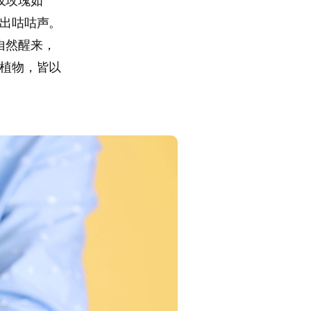
仅玫瑰如
发出咕咕声。
自然醒来，
动植物，皆以