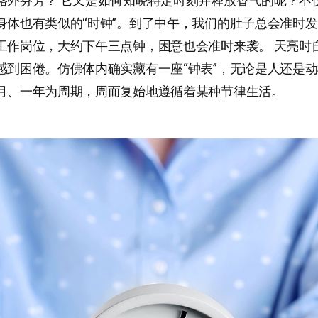
格外芬芳？ 它又是如何知晓特定时刻并释放香气的呢？不
身体也有类似的“时钟”。到了中午，我们的肚子总会准时
工作岗位，大约下午三点钟，困意也会准时来袭。 天亮时
感到困倦。仿佛体内确实藏有一座“钟表”，无论是人还是
月、一年为周期，周而复始地遵循着某种节律生活。