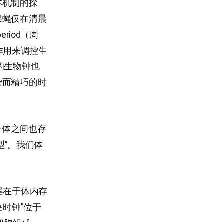
本机制的探
果蝇仅在清晨
riod（周
互作用来调控生
的生物钟也
杂而精巧的时
个体之间也存
型”。我们体
案在于体内存
央时钟”位于