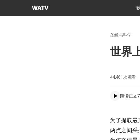
上
帝
的
教
圣经与科学
会
世
世界
界
福
音
宣
44,461
次观看
教
协
朗读正文
7
会
为了提取最
两点之间采