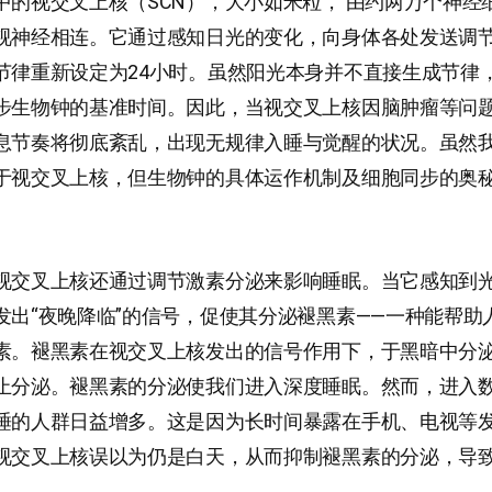
中的视交叉上核（SCN），大小如米粒， 由约两万个神经
视神经相连。它通过感知日光的变化，向身体各处发送调
节律重新设定为24小时。虽然阳光本身并不直接生成节律
步生物钟的基准时间。因此，当视交叉上核因脑肿瘤等问
息节奏将彻底紊乱，出现无规律入睡与觉醒的状况。虽然
于视交叉上核，但生物钟的具体运作机制及细胞同步的奥
视交叉上核还通过调节激素分泌来影响睡眠。当它感知到
发出“夜晚降临”的信号，促使其分泌褪黑素——一种能帮助
素。褪黑素在视交叉上核发出的信号作用下，于黑暗中分
止分泌。褪黑素的分泌使我们进入深度睡眠。然而，进入
睡的人群日益增多。这是因为长时间暴露在手机、电视等
视交叉上核误以为仍是白天，从而抑制褪黑素的分泌，导