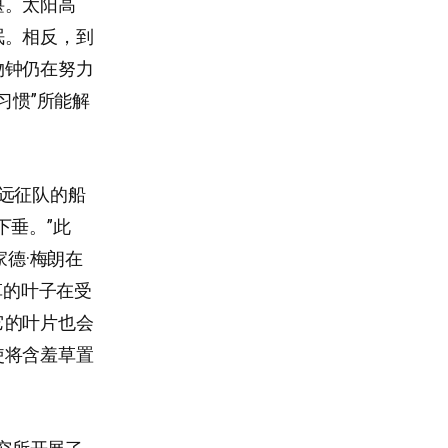
堪。太阳高
眠。相反，到
物钟仍在努力
习惯”所能解
远征队的船
下垂。”此
家德·梅朗在
草的叶子在受
它的叶片也会
使将含羞草置