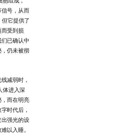
细胞组成，
节信号，从而
，但它提供了
题而受到损
我们已确认中
秘，仍未被彻
光线减弱时，
人体进入深
泌，而在明亮
数字时代后，
发出强光的设
致难以入睡。