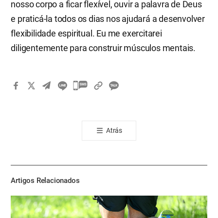
nosso corpo a ficar flexível, ouvir a palavra de Deus
e praticá-la todos os dias nos ajudará a desenvolver
flexibilidade espiritual. Eu me exercitarei
diligentemente para construir músculos mentais.
카
카
오
톡
Atrás
공
유
하
기
Artigos Relacionados