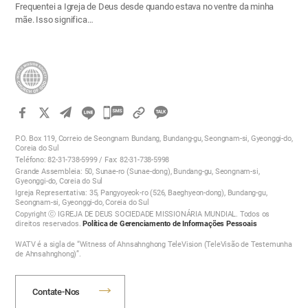
Frequentei a Igreja de Deus desde quando estava no ventre da minha
mãe. Isso significa…
카
카
P.O. Box 119, Correio de Seongnam Bundang, Bundang-gu, Seongnam-si, Gyeonggi-do,
오
Coreia do Sul
Teléfono: 82-31-738-5999 / Fax: 82-31-738-5998
톡
Grande Assembleia: 50, Sunae-ro (Sunae-dong), Bundang-gu, Seongnam-si,
공
Gyeonggi-do, Coreia do Sul
Igreja Representativa: 35, Pangyoyeok-ro (526, Baeghyeon-dong), Bundang-gu,
유
Seongnam-si, Gyeonggi-do, Coreia do Sul
하
Copyright ⓒ IGREJA DE DEUS SOCIEDADE MISSIONÁRIA MUNDIAL. Todos os
direitos reservados.
Política de Gerenciamento de Informações Pessoais
기
WATV é a sigla de “Witness of Ahnsahnghong TeleVision (TeleVisão de Testemunha
de Ahnsahnghong)”.
Contate-Nos