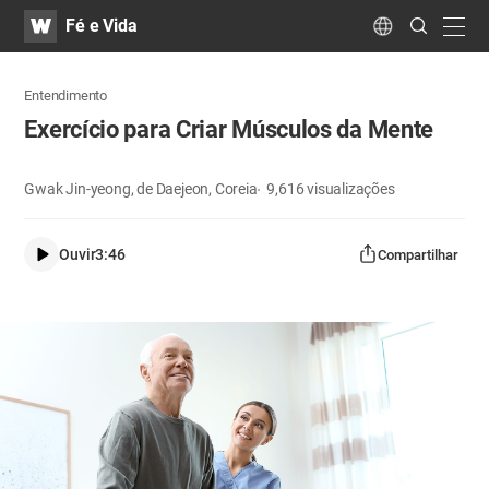
WATV
Search
Fé e Vida
Submit
navig
Language
Entendimento
Exercício para Criar Músculos da Mente
Gwak Jin-yeong, de Daejeon, Coreia
9,616
visualizações
Ouvir
3:46
Compartilhar