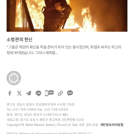
소방관의 헌신
“그들은 재앙의 확산을 막을 준비가 되어 있는 용사였으며, 화염과 싸우는 최고의
정예 부대였습니다. 그러나 예측할…
카카오톡
공유하기
경기도 성남시 분당구 성남분당우체국 사서함 119호
Tel. 031-738-5999 Fax. 031-738-5998
총회: 경기도 성남시 분당구 수내로 50(수내동)
대표교회: 경기도 성남시 분당구 판교역로 35(백현동 526)
Copyright © World Mission Society Church of God. 모든 권리 보유.
개인정보처리방침
WATV는 ‘Witness of Ahnsahnghong TeleVision’의 약자입니다.