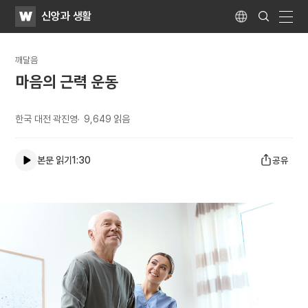
WATV
Search
신앙과 생활
Submit
Language
naviga
깨달음
마음의 근력 운동
한국 대전 곽진영
9,649
읽음
본문 읽기
1:30
공유