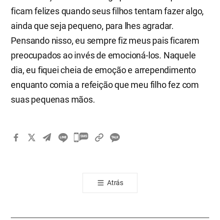
ficam felizes quando seus filhos tentam fazer algo,
ainda que seja pequeno, para lhes agradar.
Pensando nisso, eu sempre fiz meus pais ficarem
preocupados ao invés de emocioná-los. Naquele
dia, eu fiquei cheia de emoção e arrependimento
enquanto comia a refeição que meu filho fez com
suas pequenas mãos.
카
카
오
톡
Atrás
공
유
하