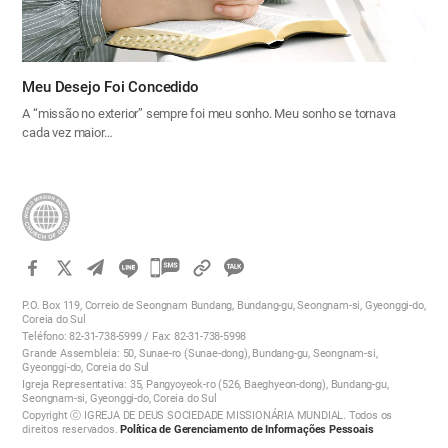
Meu Desejo Foi Concedido
A “missão no exterior” sempre foi meu sonho. Meu sonho se tornava
cada vez maior…
카
카
P.O. Box 119, Correio de Seongnam Bundang, Bundang-gu, Seongnam-si, Gyeonggi-do,
오
Coreia do Sul
Teléfono: 82-31-738-5999 / Fax: 82-31-738-5998
톡
Grande Assembleia: 50, Sunae-ro (Sunae-dong), Bundang-gu, Seongnam-si,
공
Gyeonggi-do, Coreia do Sul
Igreja Representativa: 35, Pangyoyeok-ro (526, Baeghyeon-dong), Bundang-gu,
유
Seongnam-si, Gyeonggi-do, Coreia do Sul
하
Copyright ⓒ IGREJA DE DEUS SOCIEDADE MISSIONÁRIA MUNDIAL. Todos os
direitos reservados.
Política de Gerenciamento de Informações Pessoais
기