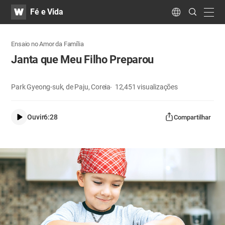
WATV
Search
Fé e Vida
Submit
navig
Language
Ensaio no Amor da Família
Janta que Meu Filho Preparou
Park Gyeong-suk, de Paju, Coreia
12,451
visualizações
Ouvir
6:28
Compartilhar