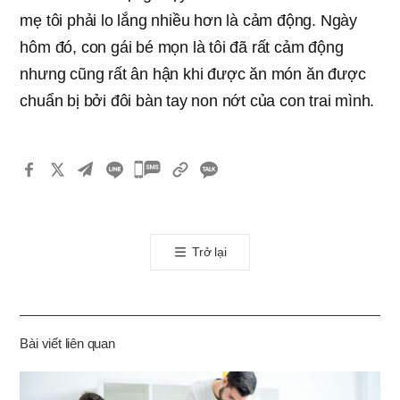
mẹ tôi phải lo lắng nhiều hơn là cảm động. Ngày
hôm đó, con gái bé mọn là tôi đã rất cảm động
nhưng cũng rất ân hận khi được ăn món ăn được
chuẩn bị bởi đôi bàn tay non nớt của con trai mình.
카
카
오
톡
Trở lại
공
유
하
기
Bài viết liên quan