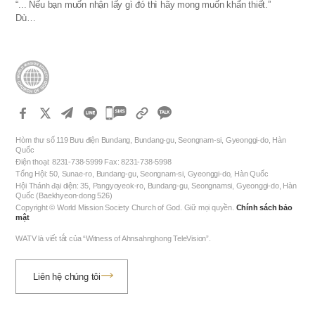
“... Nếu bạn muốn nhận lấy gì đó thì hãy mong muốn khẩn thiết.”
Dù…
카
카
Hòm thư số 119 Bưu điện Bundang, Bundang-gu, Seongnam-si, Gyeonggi-do, Hàn
오
Quốc
Điện thoại: 8231-738-5999 Fax: 8231-738-5998
톡
Tổng Hội: 50, Sunae-ro, Bundang-gu, Seongnam-si, Gyeonggi-do, Hàn Quốc
공
Hội Thánh đại diện: 35, Pangyoyeok-ro, Bundang-gu, Seongnamsi, Gyeonggi-do, Hàn
Quốc (Baekhyeon-dong 526)
유
Copyright © World Mission Society Church of God. Giữ mọi quyền.
Chính sách bảo
하
mật
기
WATV là viết tắt của “Witness of Ahnsahnghong TeleVision”.
Liên hệ chúng tôi