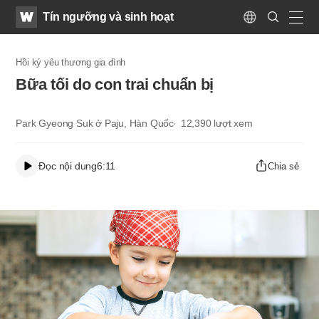
WATV
Search
Tín ngưỡng và sinh hoạt
Submit
Language
naviga
Hồi ký yêu thương gia đình
Bữa tối do con trai chuẩn bị
Park Gyeong Suk ở Paju, Hàn Quốc
12,390
lượt xem
Đọc nội dung
6:11
Chia sẻ