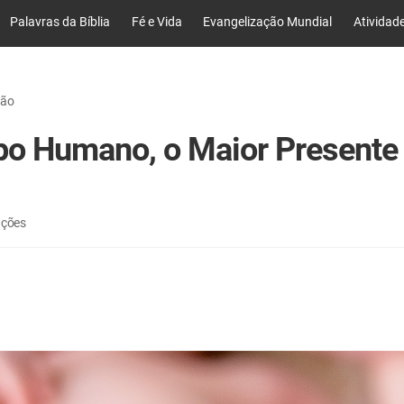
Palavras da Bíblia
Fé e Vida
Evangelização Mundial
Atividad
ção
po Humano, o Maior Presente
ações