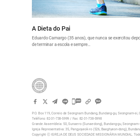
A Dieta do Pai
Eduardo Camargo (35 anos), que nunca se exercitou depo
de terminar a escola e sempre…
카
카
P.O. Box 119, Correio de Seongnam Bundang, Bundang-gu, Seongnam-si, G
오
Teléfono: 82-31-738-5999 / Fax: 82-31-738-5998
톡
Grande Assembleia: 50, Sunae-ro (Sunae-dong), Bundang-gu, Seongnam-si
Igreja Representativa: 35, Pangyoyeok-ro (526, Baeghyeon-dong), Bundan
공
Copyright ⓒ IGREJA DE DEUS SOCIEDADE MISSIONÁRIA MUNDIAL. Todos
유