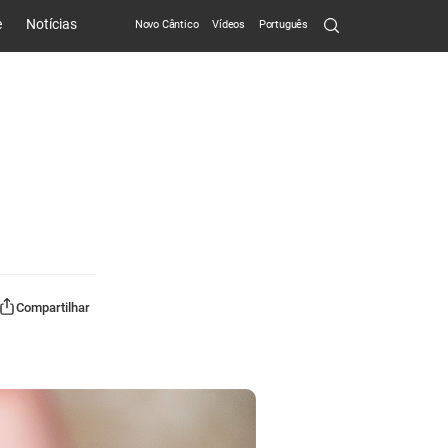
Search
e
Notícias
Novo Cântico
Vídeos
Português
Submit
Compartilhar