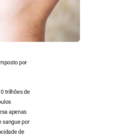
omposto por
 trilhões de
bulos
pesa apenas
e sangue por
ocidade de