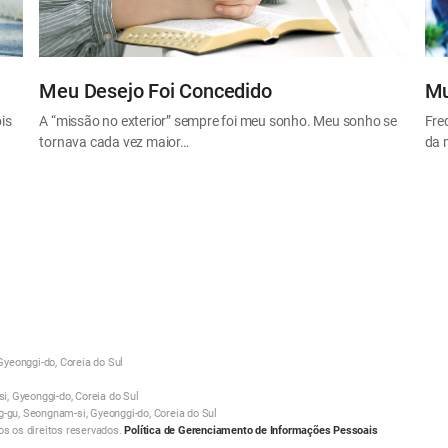
Meu Desejo Foi Concedido
Mu
is
A “missão no exterior” sempre foi meu sonho. Meu sonho se
Fre
tornava cada vez maior…
da 
yeonggi-do, Coreia do Sul
, Gyeonggi-do, Coreia do Sul
g-gu, Seongnam-si, Gyeonggi-do, Coreia do Sul
 os direitos reservados.
Política de Gerenciamento de Informações Pessoais