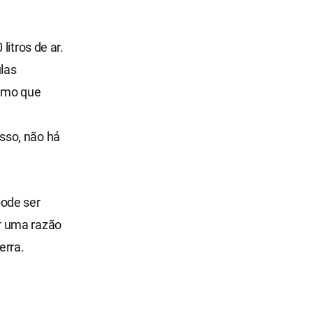
litros de ar.
las
esmo que
sso, não há
pode ser
r uma razão
erra.