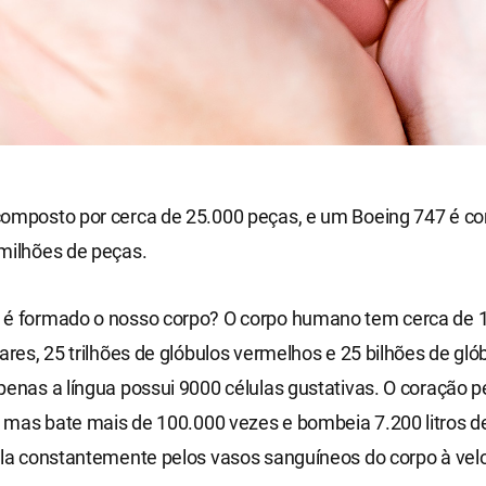
composto por cerca de 25.000 peças, e um Boeing 747 é c
milhões de peças.
 é formado o nosso corpo? O corpo humano tem cerca de 10
lares, 25 trilhões de glóbulos vermelhos e 25 bilhões de gló
penas a língua possui 9000 células gustativas. O coração 
 mas bate mais de 100.000 vezes e bombeia 7.200 litros d
ula constantemente pelos vasos sanguíneos do corpo à vel