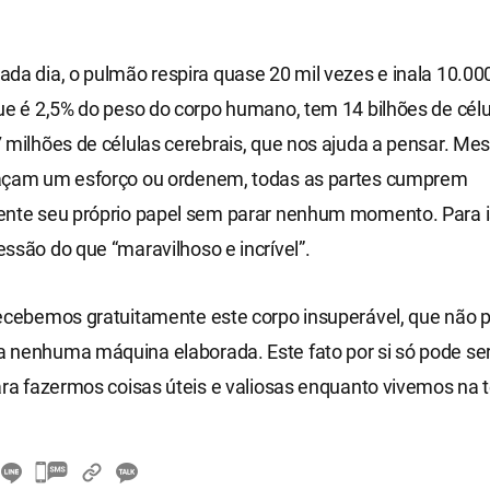
da dia, o pulmão respira quase 20 mil vezes e inala 10.000 
ue é 2,5% do peso do corpo humano, tem 14 bilhões de célu
 milhões de células cerebrais, que nos ajuda a pensar. M
açam um esforço ou ordenem, todas as partes cumprem
ente seu próprio papel sem parar nenhum momento. Para i
ssão do que “maravilhoso e incrível”.
recebemos gratuitamente este corpo insuperável, que não 
 nenhuma máquina elaborada. Este fato por si só pode se
ara fazermos coisas úteis e valiosas enquanto vivemos na t
카