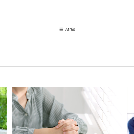
카
오
톡
공
Atrás
유
하
기