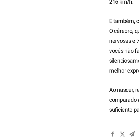
216 km/h.
E também, ca
O cérebro, q
nervosas e 7
vocês não f
silenciosam
melhor expre
Ao nascer, 
comparado a
suficiente p