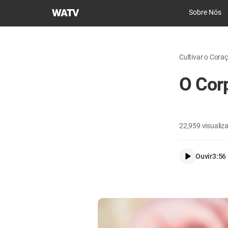
Igreja
Sobre Nós
de
Deus
Sociedade
Cultivar o Cora
Missionária
Mundial
O Cor
22,959
visualiz
Ouvir
3:56