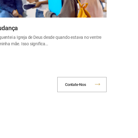
dança
quentei a Igreja de Deus desde quando estava no ventre
minha mãe. Isso significa…
Contate-Nos