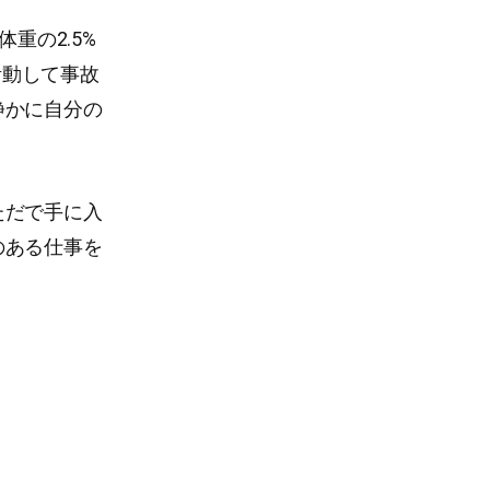
重の2.5%
活動して事故
静かに自分の
ただで手に入
のある仕事を