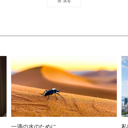
戻る
유
하
기
一滴の水のために
私