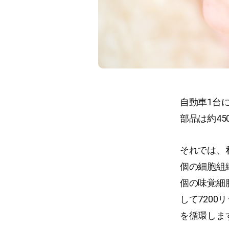
自動車1台
部品は約45
それでは、
個の細胞組織
個の味覚細
して720
を循環しま