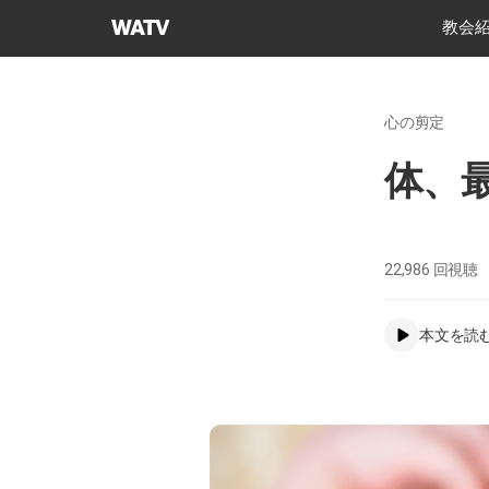
神
教会
様
の
教
心の剪定
会
世
体、
界
福
音
宣
22,986
回視聴
教
協
本文を読
会