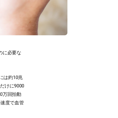
のに必要な
には約10兆
けに9000
0万回拍動
の速度で血管