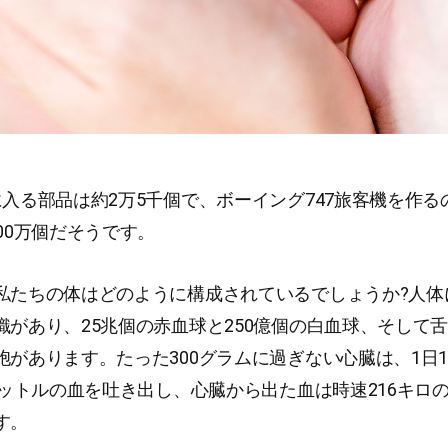
に入る部品は約2万5千個で、ボーイング747旅客機を作る
00万個だそうです。
私たちの体はどのように構成されているでしょうか?人体
があり、25兆個の赤血球と250億個の白血球、そして舌だ
胞があります。たった300グラムに過ぎない心臓は、1日1
0リットルの血を吐き出し、心臓から出た血は時速216キロ
す。