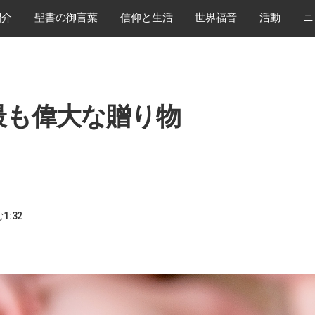
紹介
​聖書の御言葉
​信仰と生活
世界福音
活動
ニ
最も偉大な贈り物
む
1:32