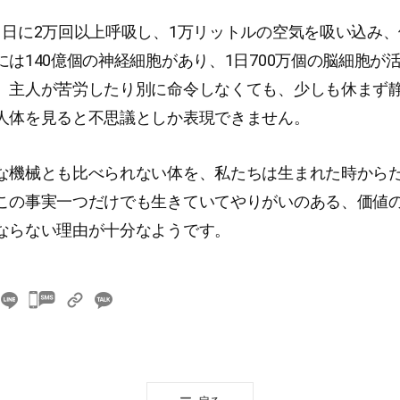
1日に2万回以上呼吸し、1万リットルの空気を吸い込み、体
には140億個の神経細胞があり、1日700万個の脳細胞が
。主人が苦労したり別に命令しなくても、少しも休まず
人体を見ると不思議としか表現できません。
な機械とも比べられない体を、私たちは生まれた時から
この事実一つだけでも生きていてやりがいのある、価値
ならない理由が十分なようです。
카
카
오
톡
공