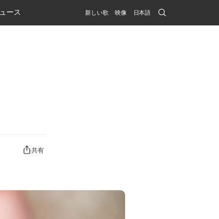
Search
ュース
新しい歌
映像
日本語
Submit
共有