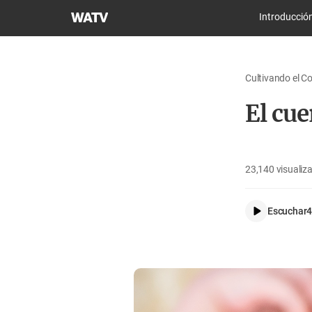
Iglesia
Introducció
de
Dios
Sociedad
Cultivando el C
Misionera
Mundial
El cu
23,140
visualiz
Escuchar
4