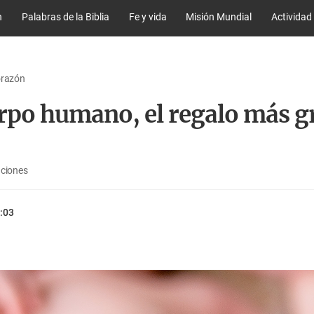
n
Palabras de la Biblia
Fe y vida
Misión Mundial
Actividad
orazón
erpo humano, el regalo más 
aciones
:03