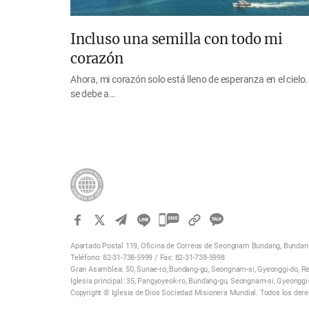
Incluso una semilla con todo mi
corazón
Ahora, mi corazón solo está lleno de esperanza en el cielo.
se debe a…
카
카
Apartado Postal 119, Oficina de Correos de Seongnam Bundang, Bundang
오
Teléfono: 82-31-738-5999 / Fax: 82-31-738-5998
톡
Gran Asamblea: 50, Sunae-ro, Bundang-gu, Seongnam-si, Gyeonggi-do, Re
Iglesia principal: 35, Pangyoyeok-ro, Bundang-gu, Seongnam-si, Gyeonggi
공
Copyright © Iglesia de Dios Sociedad Misionera Mundial. Todos los der
유