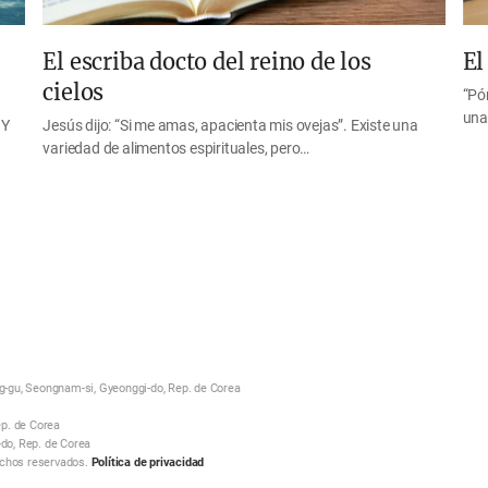
El escriba docto del reino de los
El
cielos
“Pó
una
 Y
Jesús dijo: “Si me amas, apacienta mis ovejas”. Existe una
variedad de alimentos espirituales, pero…
-gu, Seongnam-si, Gyeonggi-do, Rep. de Corea
p. de Corea
-do, Rep. de Corea
echos reservados.
Política de privacidad