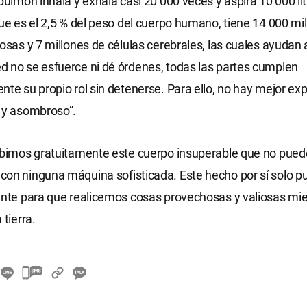
pulmón inhala y exhala casi 20 000 veces y aspira 10 000 lit
que es el 2,5 % del peso del cuerpo humano, tiene 14 000 mi
iosas y 7 millones de células cerebrales, las cuales ayudan 
 no se esfuerce ni dé órdenes, todas las partes cumplen
nte su propio rol sin detenerse. Para ello, no hay mejor ex
 y asombroso”.
ibimos gratuitamente este cuerpo insuperable que no pued
on ninguna máquina sofisticada. Este hecho por sí solo p
ente para que realicemos cosas provechosas y valiosas mi
 tierra.
카
카
오