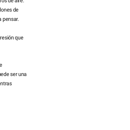
ros de aire.
llones de
a pensar.
presión que
e
uede ser una
entras