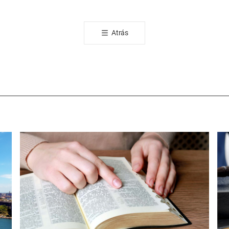
톡
공
Atrás
유
하
기