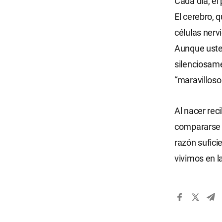
Cada día, el 
El cerebro, 
células nerv
Aunque usted
silenciosame
“maravilloso
Al nacer rec
compararse c
razón sufici
vivimos en la