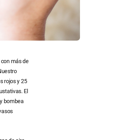
a con más de
Nuestro
s rojos y 25
stativas. El
s y bombea
 vasos