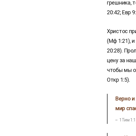
грешника, 
20:42; Евр 9:
Христос при
(Мф 1:21),
20:28). Пр
цену за на
чтобы мы о
Откр 1:5).
Верно и
мир спа
1Тим 1:1