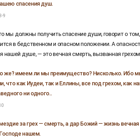
ашею спасения душ.
8-9
что мы должны получить спасение души, говорит о том,
ится в бедственном и опасном положении. А опасност
 нашей душе, — это вечная смерть, вызванная грехом
то же? имеем ли мы преимущество? Нисколько. Ибо м
, что как Иудеи, так и Еллины, все под грехом, как н
аведного ни одного..
10
мездие за грех — смерть, а дар Божий — жизнь вечная
 Господе нашем.