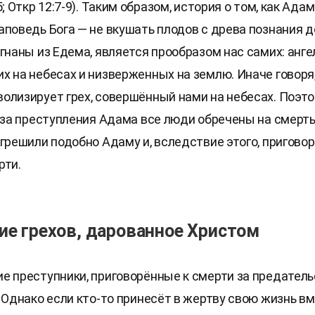
5; Откр 12:7-9). Таким образом, история о том, как Адам
аповедь Бога — не вкушать плодов с древа познания д
гнаны из Едема, является прообразом нас самих: анге
х на небесах и низверженных на землю. Иначе говоря,
олизирует грех, совершённый нами на небесах. Поэто
з-за преступления Адама все люди обречены на смерть
огрешили подобно Адаму и, вследствие этого, пригово
рти.
е грехов, дарованное Христом
е преступники, приговорённые к смерти за предатель
. Однако если кто-то принесёт в жертву свою жизнь в