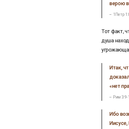
верою в
1Петр 1:
Тот факт, 
душа наход
угрожающая
Итак, ч
доказали
«нет пр
Рим 3:9-
Ибо воз
Иисусе,