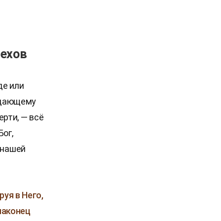
рехов
де или
радающему
ерти, — всё
Бог,
 нашей
руя в Него,
наконец