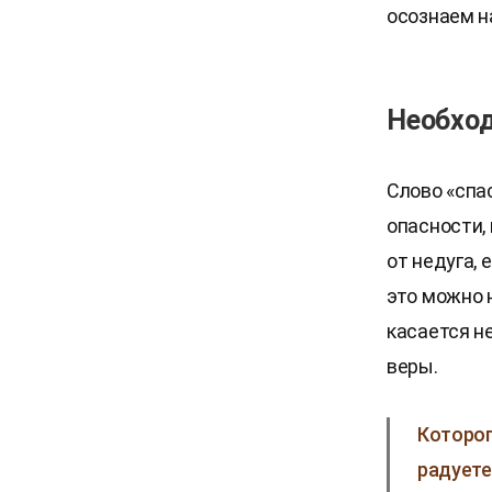
осознаем н
Необход
Слово «спа
опасности,
от недуга, 
это можно 
касается н
веры.
​Которог
радуете