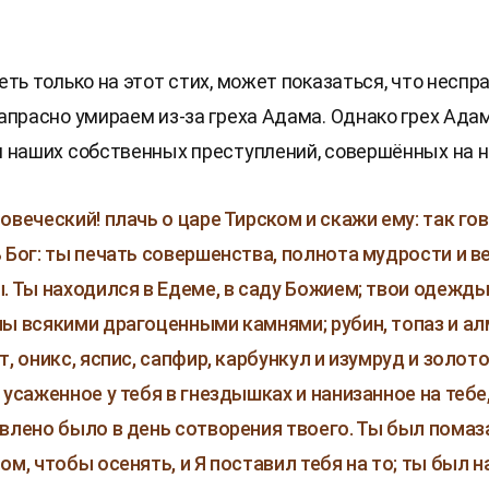
еть только на этот стих, может показаться, что несп
апрасно умираем из-за греха Адама. Однако грех Ада
 наших собственных преступлений, совершённых на н
овеческий! плачь о царе Тирском и скажи ему: так го
 Бог: ты печать совершенства, полнота мудрости и в
. Ты находился в Едеме, в саду Божием; твои одежд
ы всякими драгоценными камнями; рубин, топаз и ал
, оникс, яспис, сапфир, карбункул и изумруд и золото,
 усаженное у тебя в гнездышках и нанизанное на тебе
влено было в день сотворения твоего. Ты был пома
ом, чтобы осенять, и Я поставил тебя на то; ты был н