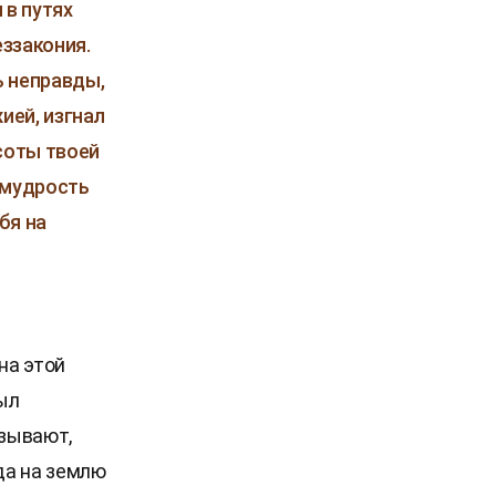
 в путях
еззакония.
ь неправды,
жией, изгнал
соты твоей
 мудрость
бя на
на этой
был
азывают,
да на землю