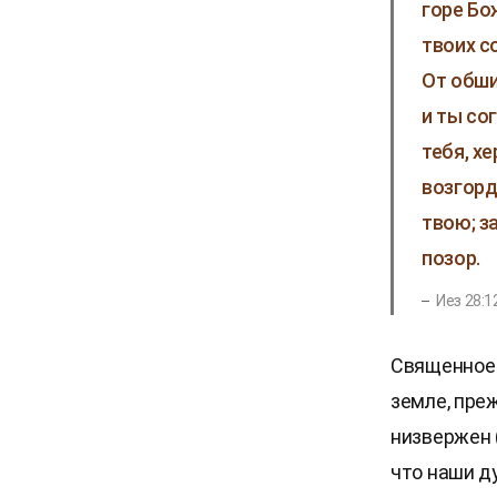
горе Бо
твоих с
От обши
и ты сог
тебя, х
возгорд
твою; з
позор.
​Иез 28:1
Священное 
земле, пре
низвержен (
что наши д