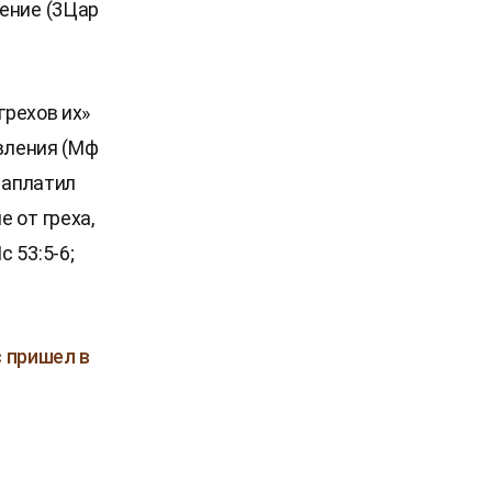
ение (3Цар
грехов их»
ивления (Мф
заплатил
 от греха,
 53:5-6;
с пришел в