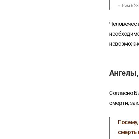
Рим 6:23
Человечест
необходимо
невозможно
Ангелы,
Согласно Б
смерти, за
Посему,
смерть 