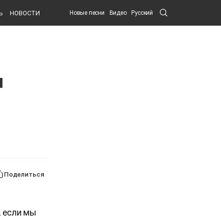
Search
Ь
НОВОСТИ
Новые песни
Видео
Русский
Submit
м
Поделиться
, если мы