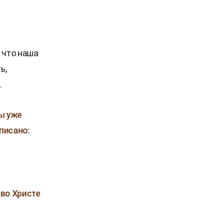
 что наша
ь,
.
ы уже
аписано:
 во Христе