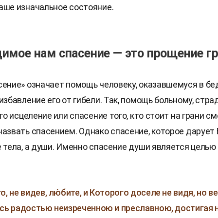
аше изначальное состояние.
имое нам спасение — это прощение г
сение» означает помощь человеку, оказавшемуся в бе
 избавление его от гибели. Так, помощь больному, ст
его исцеление или спасение того, кто стоит на грани см
назвать спасением. Однако спасение, которое дарует 
е тела, а души. Именно спасение души является целью
о, не видев, лю́бите, и Которого доселе не видя, но ве
сь радостью неизреченною и преславною, достигая 