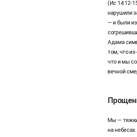
(Ис 14:12-1
нарушили з
— и были из
согрешивши
Адама симв
том, что и
что и мы с
вечной сме
Прощени
Мы — тяжки
на небесах