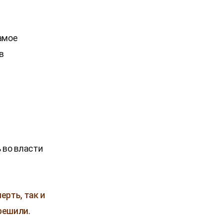
амое
в
 во власти
ерть, так и
решили.