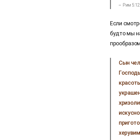
Рим 5:12
Если смотр
будто мы н
прообразом
Сын чел
Господь
красоты
украшен
хризолит
искусно
пригото
херувим