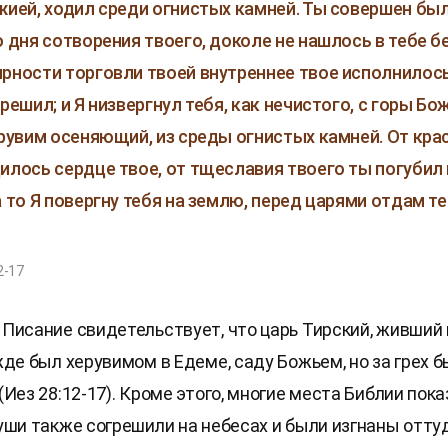
жией, ходил среди огнистых камней. Ты совершен был
о дня сотворения твоего, доколе не нашлось в тебе б
рности торговли твоей внутреннее твое исполнилос
решил; и Я низвергнул тебя, как нечистого, с горы Бо
ерувим осеняющий, из среды огнистых камней. От кра
илось сердце твое, от тщеславия твоего ты погубил
а то Я повергну тебя на землю, перед царями отдам те
2-17
Писание свидетельствует, что царь Тирский, живший 
жде был херувимом в Едеме, саду Божьем, но за грех 
Иез 28:12-17). Кроме этого, многие места Библии пок
уши также согрешили на небесах и были изгнаны отту