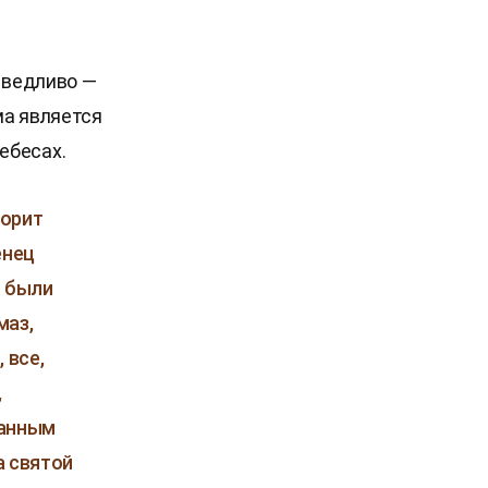
раведливо —
ма является
ебесах.
ворит
енец
ы были
маз,
 все,
,
занным
а святой