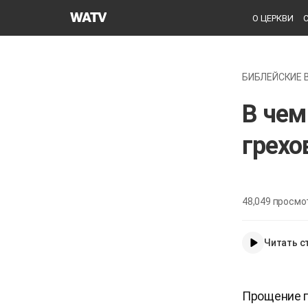
Церковь
О ЦЕРКВИ
Бога
Общество
Всемирной
БИБЛЕЙСКИЕ 
Миссии
В чем
грехо
48,049
просмо
Читать с
Прощение гр