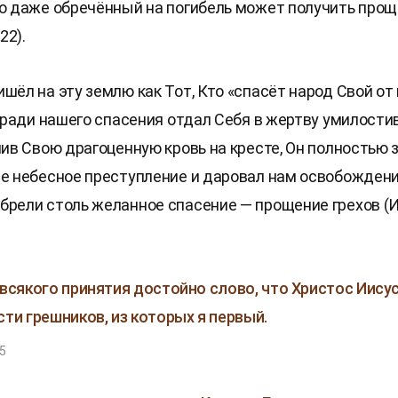
то даже обречённый на погибель может получить прощ
22).
шёл на эту землю как Тот, Кто «спасёт народ Свой от 
 и ради нашего спасения отдал Себя в жертву умилост
олив Свою драгоценную кровь на кресте, Он полностью 
ше небесное преступление и даровал нам освобождение
брели столь желанное спасение — прощение грехов (Ис
 всякого принятия достойно слово, что Христос Иису
сти грешников, из которых я первый.
5