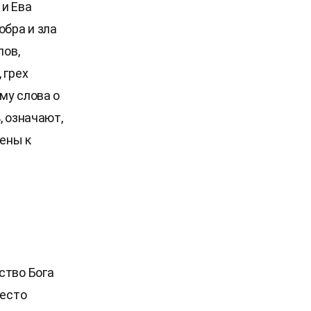
 и Ева
обра и зла
лов,
 грех
му слова о
, означают,
рены к
ство Бога
место