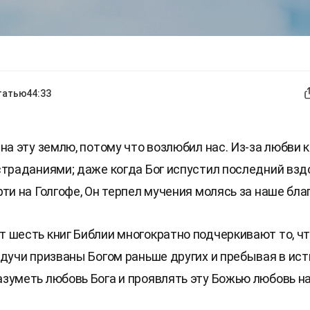
татью
44:33
на эту землю, потому что возлюбил нас. Из-за любви к
страданиями; даже когда Бог испустил последний вздо
ти на Голгофе, Он терпел мучения молясь за наше бла
 шесть книг Библии многократно подчеркивают то, чт
удучи призваны Богом раньше других и пребывая в ист
зуметь любовь Бога и проявлять эту Божью любовь на