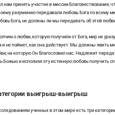
ил нам принять участие в миссии Благовествования, 
воему разумению передавали любовь Бога по всему ми
бовь Бога, не должны ли мы передавать об этой любв
олчим о любви, которую получили от Бога, мир не ура
а и не поймет, как она действует. Мы должны явить м
ви, на которую Он благословил нас. Надлежит переда
ь Божью и исполняя эту истинную любовь получить сп
.
атегории выигрыш-выигрыш
сследованиям ученных в этом мире есть три категори