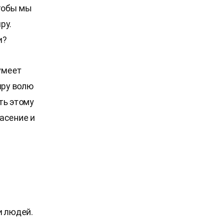
чтобы мы
ру.
и?
зумеет
иру волю
ть этому
асение и
и людей.