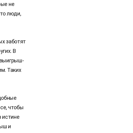
рые не
то люди,
ых заботят
гих. В
 выигрыш-
м. Таких
добные
се, чтобы
в истине
рыш и