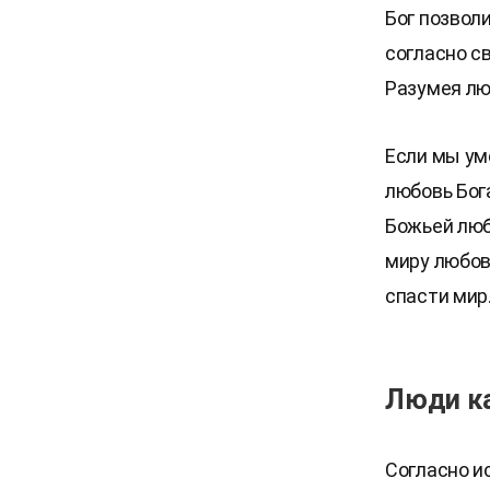
Бог позвол
согласно с
Разумея лю
Если мы ум
любовь Бог
Божьей люб
миру любов
спасти мир
Люди к
Согласно и