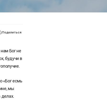
Поделиться
 нам Бог не
х, будучи в
гополучие.
о «Бог есмь
ине, мы
 делах.