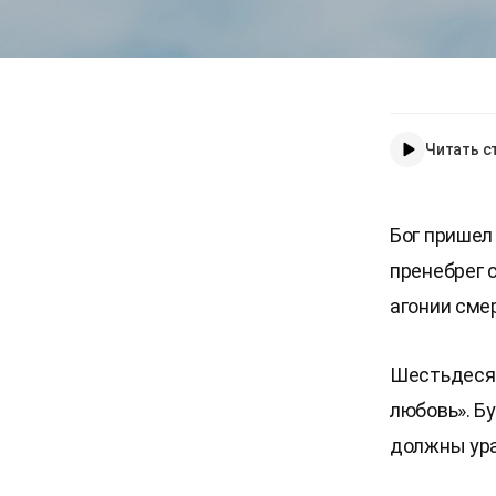
Читать с
Бог пришел 
пренебрег 
агонии смер
Шестьдесят
любовь». Б
должны ура