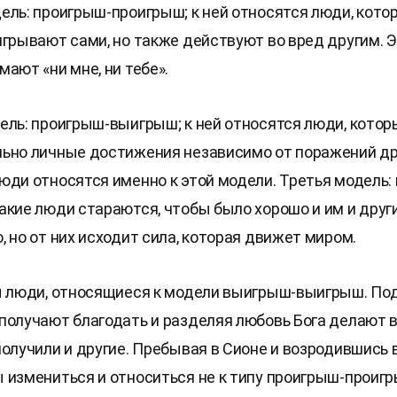
ель: проигрыш-проигрыш; к ней относятся люди, кото
игрывают сами, но также действуют во вред другим. Э
ают «ни мне, ни тебе».
ель: проигрыш-выигрыш; к ней относятся люди, котор
ьно личные достижения независимо от поражений дру
юди относятся именно к этой модели. Третья модель:
акие люди стараются, чтобы было хорошо и им и други
, но от них исходит сила, которая движет миром.
ы люди, относящиеся к модели выигрыш-выигрыш. По
получают благодать и разделяя любовь Бога делают в
получили и другие. Пребывая в Сионе и возродившись 
 измениться и относиться не к типу проигрыш-проиг