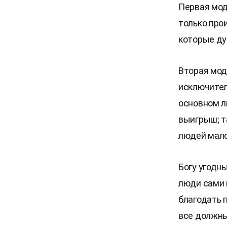
Первая мод
только про
которые дум
Вторая мод
исключител
основном л
выигрыш; т
людей мало
Богу угодн
люди сами 
благодать 
все должны