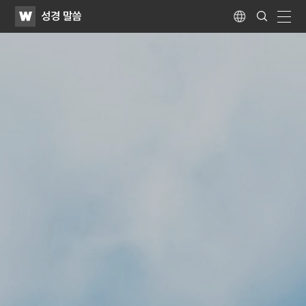
WATV
Search
성경 말씀
Submit
Language
naviga