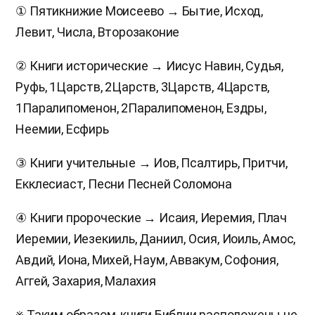
① Пятикнижие Моисеево → Бытие, Исход,
Левит, Числа, Второзаконие
② Книги исторические → Иисус Навин, Судья,
Руфь, 1Царств, 2Царств, 3Царств, 4Царств,
1Паралипоменон, 2Паралипоменон, Ездры,
Неемии, Есфирь
③ Книги учительные → Иов, Псалтирь, Притчи,
Екклесиаст, Песни Песней Соломона
④ Книги пророческие → Исаия, Иеремия, Плач
Иеремии, Иезекииль, Даниил, Осия, Иоиль, Амос,
Авдий, Иона, Михей, Наум, Аввакум, Софония,
Аггей, Захария, Малахия
※ Таким образом, книги Библии расположены не