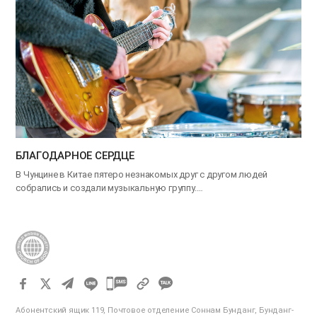
БЛАГОДАРНОЕ СЕРДЦЕ
В Чунцине в Китае пятеро незнакомых друг с другом людей
собрались и создали музыкальную группу.…
카
카
Абонентский ящик 119, Почтовое отделение Соннам Бунданг, Бунданг-