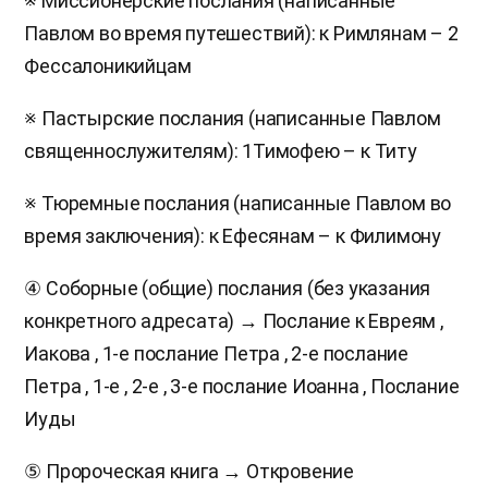
※ Миссионерские послания (написанные
Павлом во время путешествий): к Римлянам – 2
Фессалоникийцам
※ Пастырские послания (написанные Павлом
священнослужителям): 1Тимофею – к Титу
※ Тюремные послания (написанные Павлом во
время заключения): к Ефесянам – к Филимону
④ Соборные (общие) послания (без указания
конкретного адресата) → Послание к Евреям ,
Иакова , 1-е послание Петра , 2-е послание
Петра , 1-е , 2-е , 3-е послание Иоанна , Послание
Иуды
⑤ Пророческая книга → Откровение