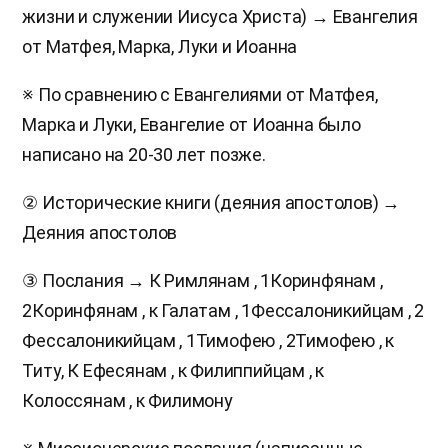
жизни и служении Иисуса Христа) → Евангелия
от Матфея, Марка, Луки и Иоанна
※ По сравнению с Евангелиями от Матфея,
Марка и Луки, Евангелие от Иоанна было
написано на 20-30 лет позже.
② Исторические книги (деяния апостолов) →
Деяния апостолов
③ Послания → К Римлянам , 1Коринфянам ,
2Коринфянам , к Галатам , 1Фессалоникийцам , 2
Фессалоникийцам , 1Тимофею , 2Тимофею , к
Титу, К Ефесянам , к Филиппийцам , к
Колоссянам , к Филимону