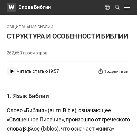
WATV
Search
Слова Библии
Submit
naviga
Language
ОБЩИЕ ЗНАНИЯ БИБЛИИ
СТРУКТУРА И ОСОБЕННОСТИ БИБЛИИ
262,653
просмотров
Читать статью
19:57
Поделиться
1. Язык Библии
Слово «Библия» (англ. Bible), означающее
«Священное Писание», произошло от греческого
слова βίβλος (biblos), что означает «книга».