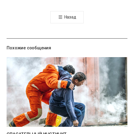
오
톡
Назад
공
유
하
기
Похожие сообщения