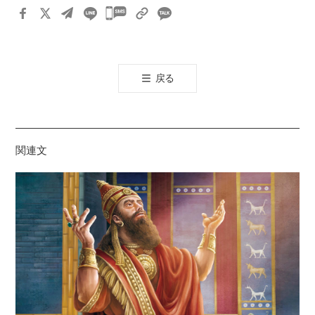
카
카
오
톡
戻る
공
유
하
기
関連文