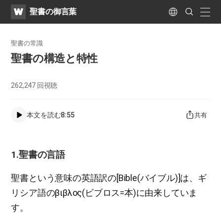
WATV
Search
聖書の御言葉
Submit
naviga
Language
聖書の常識
聖書の構造と特性
262,247
回視聴
本文を読む
8:55
共有
1.聖書の言語
聖書という意味の英語訳の[Bible(バイブル)]は、ギ
リシア語のβιβλος(ビブロス=本)に由来していま
す。