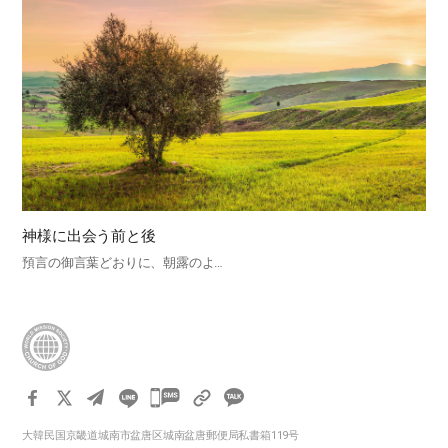
神様に出会う前と後
預言の御言葉どおりに、朝露のよ…
카
카
大韓民国京畿道城南市盆唐区城南盆唐郵便局私書箱119号
오