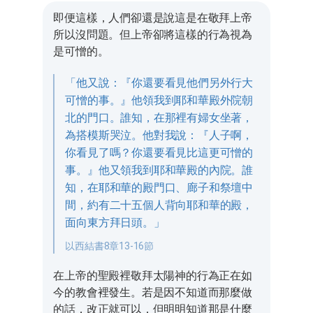
即便這樣，人們卻還是說這是在敬拜上帝
所以沒問題。但上帝卻將這樣的行為視為
是可憎的。
「他又說：『你還要看見他們另外行大
可憎的事。』他領我到耶和華殿外院朝
北的門口。誰知，在那裡有婦女坐著，
為搭模斯哭泣。他對我說：『人子啊，
你看見了嗎？你還要看見比這更可憎的
事。』他又領我到耶和華殿的內院。誰
知，在耶和華的殿門口、廊子和祭壇中
間，約有二十五個人背向耶和華的殿，
面向東方拜日頭。」
以西結書8章13-16節
在上帝的聖殿裡敬拜太陽神的行為正在如
今的教會裡發生。若是因不知道而那麼做
的話，改正就可以，但明明知道那是什麼