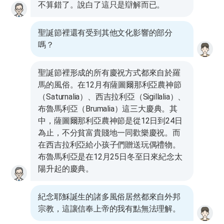
不算錯了。說白了這只是辯解而已。
聖誕節裡還有受到其他文化影響的部分
嗎？
聖誕節裡形成的所有慶祝方式都來自於羅
馬的風俗。在12月有薩圖爾那利亞農神節
（Saturnalia）、西吉拉利亞（Sigillalia）、
布魯馬利亞（Brumalia）這三大慶典。其
中，薩圖爾那利亞農神節是從12日到24日
為止，不分貧富貴賤地一同歡樂慶祝。而
在西吉拉利亞給小孩子們贈送玩偶禮物。
布魯馬利亞是在12月25日冬至日來紀念太
陽升起的慶典。
紀念耶穌誕生的諸多風俗居然都來自外邦
宗教，這讓信奉上帝的我有點無法理解。