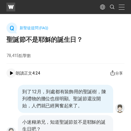
WATV
Search
Submit
naviga
Language
新聖徒提問 (FAQ)
聖誕節不是耶穌的誕生日？
78,415
點擊數
朗讀正文
4:24
分享
到了12月，到處都有裝飾用的聖誕樹，陳
列禮物的攤位也很明顯。聖誕節還沒開
始，人們就已經興奮起來了。
小迷糊弟兄，知道聖誕節並不是耶穌的誕
生日吧？