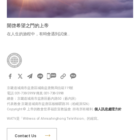
開啓希望之門的上帝
在人生的旅程中，有時會遇到試煉...
카
카
京畿道城南市盆唐區城南盆唐郵局信箱119號
오
電話:031-738-5999/傳真:031-738-5998
톡
總會：京畿道城南市盆唐區藪內路50（藪內洞）
代表教會:京畿道城南市盆唐區板橋驛路35（柏峴洞526）
공
Copyright © 上帝的教會世界福音宣教協會. 持有所有權利.
個人訊息處理方針
유
WATV是「Witness of Ahnsahnghong TeleVision」的縮寫。
하
기
Contact Us