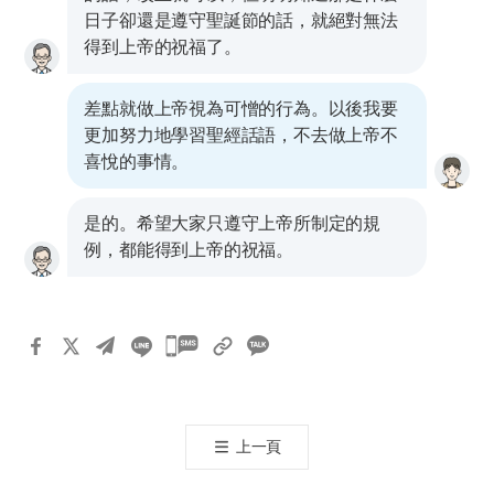
日子卻還是遵守聖誕節的話，就絕對無法
得到上帝的祝福了。
差點就做上帝視為可憎的行為。以後我要
更加努力地學習聖經話語，不去做上帝不
喜悅的事情。
是的。希望大家只遵守上帝所制定的規
例，都能得到上帝的祝福。
카
카
오
톡
上一頁
공
유