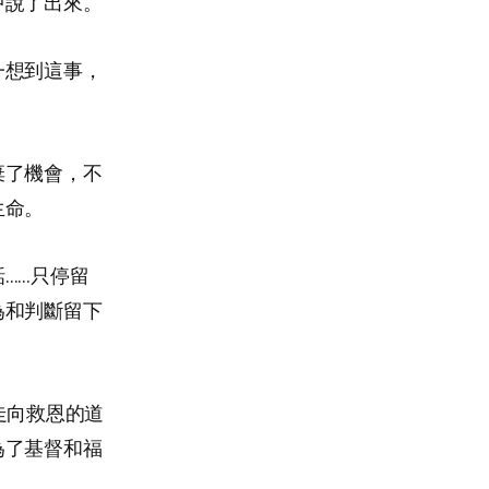
中說了出來。
一想到這事，
棄了機會，不
生命。
……只停留
為和判斷留下
走向救恩的道
為了基督和福