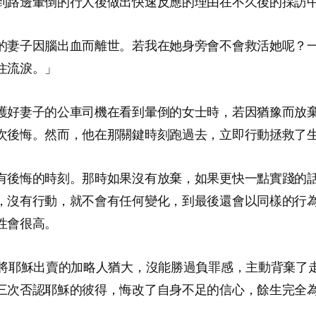
到路邊暈倒的行人後做出快速反應的理由在不久後的採訪
的妻子因腦出血而離世。若我在她身旁會不會救活她呢？
住流淚。」
護好妻子的公車司機在看到暈倒的女士時，若因猶豫而放
次後悔。然而，他在那關鍵時刻跑過去，立即行動拯救了
有後悔的時刻。那時如果沒有放棄，如果更快一點實踐的話
，沒有行動，就不會有任何變化，到最後還會以同樣的行
性會很高。
錢將耶穌出賣的加略人猶大，沒能勝過負罪感，主動背棄了
三次否認耶穌的彼得，悔改了自身不足的信心，餘生完全