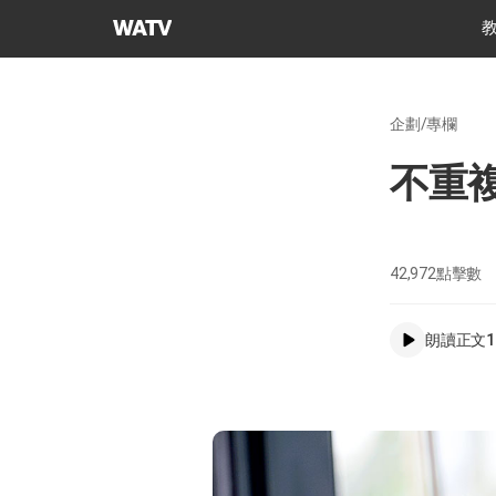
上
帝
的
教
企劃/專欄
會
世
不重
界
福
音
宣
42,972
點擊數
教
協
朗讀正文
1
會