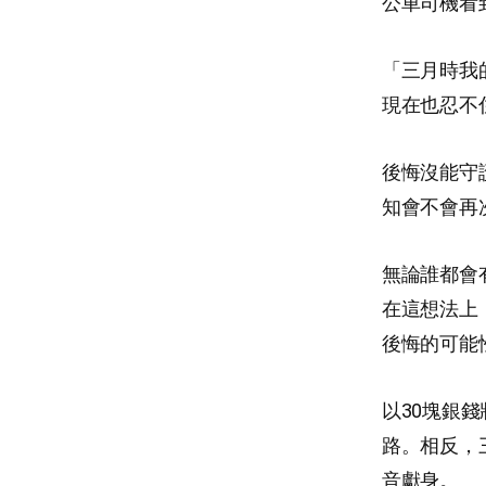
公車司機看
「三月時我
現在也忍不
後悔沒能守
知會不會再
無論誰都會
在這想法上
後悔的可能
以30塊銀
路。相反，
音獻身。