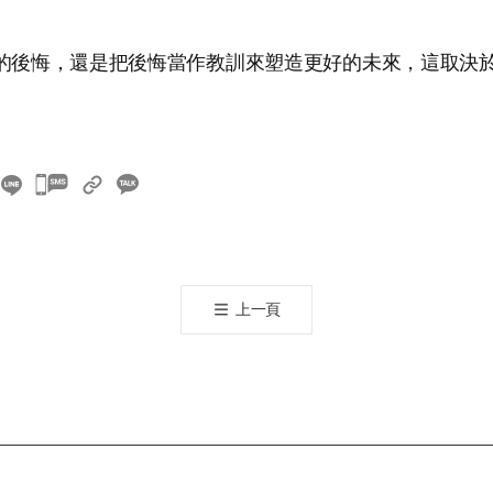
的後悔，還是把後悔當作教訓來塑造更好的未來，這取決
카
카
오
톡
공
上一頁
유
하
기