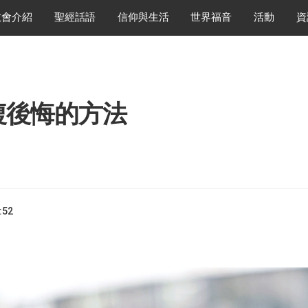
教會介紹
聖經話語
信仰與生活
世界福音
活動
資
複後悔的方法
:52