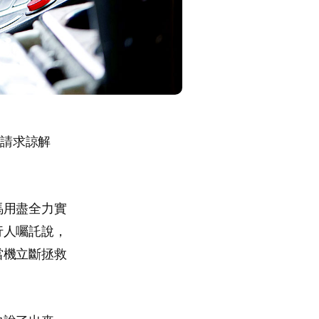
客請求諒解
馬用盡全力實
行人囑託說，
當機立斷拯救