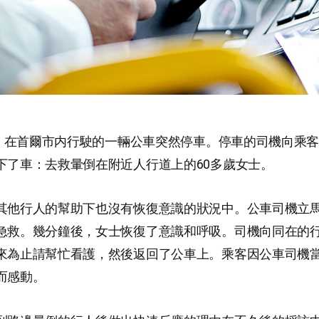
9月，在首爾市内行駛的一輛公車突然停車。停車的司機向乘
下了車：去救暈倒在附近人行道上的60多歲女士。
其他行人的幫助下也沒有恢復意識的狀況中。公車司機立
急救。幾分鐘後，女士恢復了意識和呼吸。司機向同在的
來為止請幫忙看護，然後返回了公車上。乘客因公車司機
而感動。