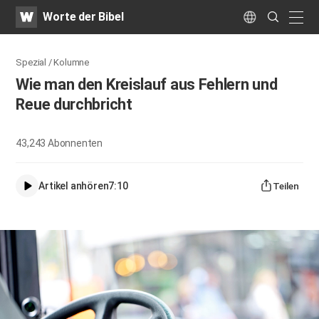
WATV
Search
Worte der Bibel
Submit
naviga
Language
Spezial / Kolumne
Wie man den Kreislauf aus Fehlern und
Reue durchbricht
43,243
Abonnenten
Artikel anhören
7:10
Teilen