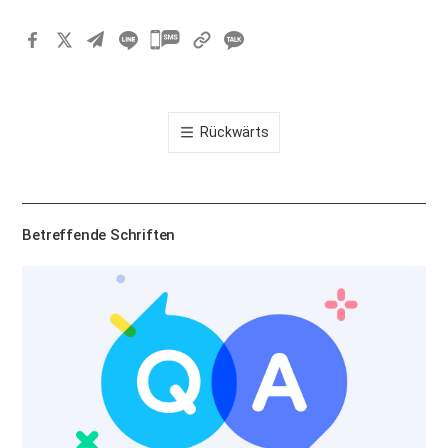
카
카
오
톡
Rückwärts
공
유
하
기
Betreffende Schriften