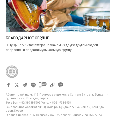
БЛАГОДАРНОЕ СЕРДЦЕ
В Чунцине в Китае пятеро незнакомых друг с другом людей
собрались и создали музыкальную группу.…
카
카
Абонентский ящик 119, Почтовое отделение Соннам Бунданг, Бунданг-
오
гу, Соннам-си, Кёнгидо, Корея
Телефон + 82-31-738-5999 Факс. + 82-31-738-5998
톡
Генеральная Ассамблея: 50, Сунэ-ро, Бунданг-гу, Соннам-си, Кёнгидо,
공
респ. Кореи
Главная церковь: 35, Пхангёёк_ро, Бунданг-гу, Сонгнам-си, Кёнги-до,
유