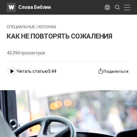
WATV
Search
Слова Библии
Submit
naviga
Language
СПЕЦИАЛЬНЫЕ / КОЛОНКА
КАК НЕ ПОВТОРЯТЬ СОЖАЛЕНИЯ
43,394
просмотров
Читать статью
5:44
Поделиться