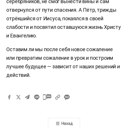
серебряников, не смог вынести вины и сам
отвернулся от пути спасения. А Пётр, трижды
отрёкшийся от Иисуса, покаялся в своей
слабости и посвятил оставшуюся жизнь Христу
и Евангелию.
Оставим ли мы после себя новое сожаление
или превратим сожаление в урок и построим
лучшее будущее — зависит от наших решений и
действий.
카
카
오
톡
Назад
공