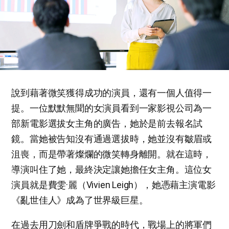
說到藉著微笑獲得成功的演員，還有一個人值得一
提。一位默默無聞的女演員看到一家影視公司為一
部新電影選拔女主角的廣告，她於是前去報名試
鏡。當她被告知沒有通過選拔時，她並沒有皺眉或
沮喪，而是帶著燦爛的微笑轉身離開。就在這時，
導演叫住了她，最終決定讓她擔任女主角。這位女
演員就是費雯·麗（Vivien Leigh），她憑藉主演電影
《亂世佳人》成為了世界級巨星。
在過去用刀劍和盾牌爭戰的時代，戰場上的將軍們