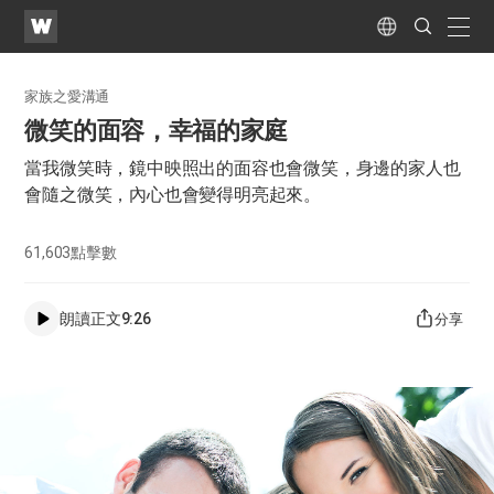
WATV
Search
Submit
naviga
Language
家族之愛溝通
微笑的面容，幸福的家庭
當我微笑時，鏡中映照出的面容也會微笑，身邊的家人也
會隨之微笑，內心也會變得明亮起來。
61,603
點擊數
朗讀正文
9:26
分享