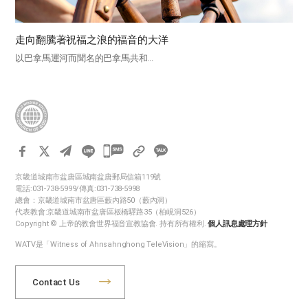
走向翻騰著祝福之浪的福音的大洋
以巴拿馬運河而聞名的巴拿馬共和...
카
카
京畿道城南市盆唐區城南盆唐郵局信箱119號
오
電話:031-738-5999/傳真:031-738-5998
톡
總會：京畿道城南市盆唐區藪內路50（藪內洞）
代表教會:京畿道城南市盆唐區板橋驛路35（柏峴洞526）
공
Copyright © 上帝的教會世界福音宣教協會. 持有所有權利.
個人訊息處理方針
유
WATV是「Witness of Ahnsahnghong TeleVision」的縮寫。
하
기
Contact Us