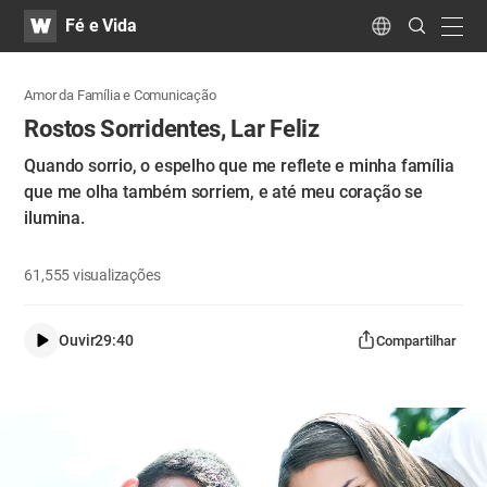
WATV
Search
Fé e Vida
Submit
navig
Language
Amor da Família e Comunicação
Rostos Sorridentes, Lar Feliz
Quando sorrio, o espelho que me reflete e minha família
que me olha também sorriem, e até meu coração se
ilumina.
61,555
visualizações
Ouvir
29:40
Compartilhar