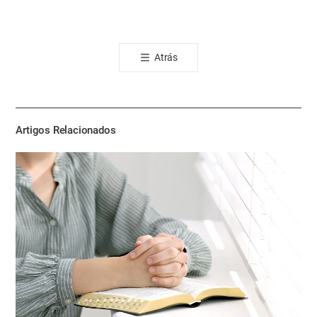
카
오
톡
Atrás
공
유
하
기
Artigos Relacionados