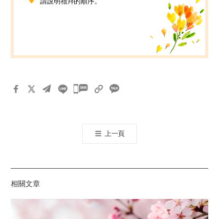
請說明禮拜的順序。
카
카
오
톡
上一頁
공
유
하
기
相關文章