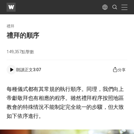
WATV
Search
Submit
naviga
Language
禮拜
禮拜的順序
149,357
點擊數
朗讀正文
3:07
分享
每種儀式都有其常規的執行順序。同理，我們向上
帝獻敬拜也有相應的程序。雖然禮拜程序按照地區
教會的特殊情況不能制定完全統一的步驟，但大致
如下依序進行。