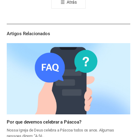
Atrás
공
유
하
기
Artigos Relacionados
Por que devemos celebrar a Páscoa?
Nossa Igreja de Deus celebra a Páscoa todos os anos. Algumas
pessoas dizem: “A fé…