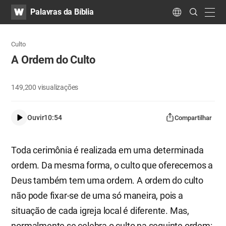
WATV
Search
Palavras da Bíblia
Submit
navig
Language
Culto
A Ordem do Culto
149,200
visualizações
Ouvir
10:54
Compartilhar
Toda cerimônia é realizada em uma determinada
ordem. Da mesma forma, o culto que oferecemos a
Deus também tem uma ordem. A ordem do culto
não pode fixar-se de uma só maneira, pois a
situação de cada igreja local é diferente. Mas,
normalmente se celebra o culto na seguinte ordem: