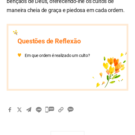
bênçãos de Deus, oferecendo-lhe os cultos de
maneira cheia de graça e piedosa em cada ordem.
Questões de Reflexão
Em que ordem é realizado um culto?
카
카
오
톡