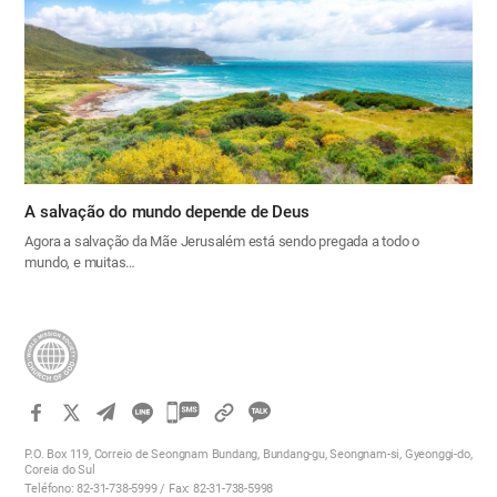
A salvação do mundo depende de Deus
Agora a salvação da Mãe Jerusalém está sendo pregada a todo o
mundo, e muitas…
카
카
P.O. Box 119, Correio de Seongnam Bundang, Bundang-gu, Seongnam-si, Gyeonggi-do,
오
Coreia do Sul
Teléfono: 82-31-738-5999 / Fax: 82-31-738-5998
톡