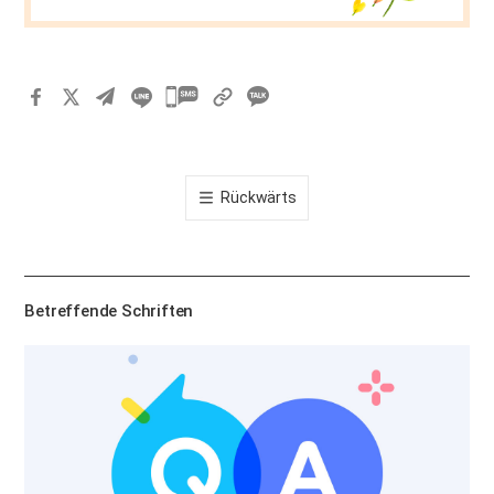
카
카
오
톡
Rückwärts
공
유
하
기
Betreffende Schriften