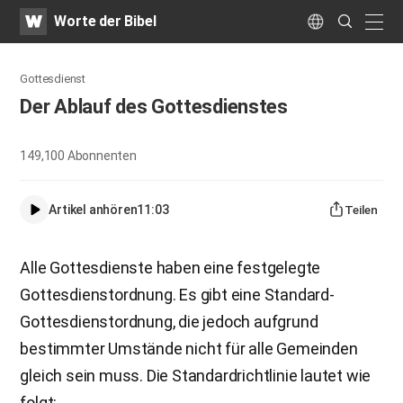
WATV
Search
Worte der Bibel
Submit
naviga
Language
Gottesdienst
Der Ablauf des Gottesdienstes
149,100
Abonnenten
Artikel anhören
11:03
Teilen
Alle Gottesdienste haben eine festgelegte
Gottesdienstordnung. Es gibt eine Standard-
Gottesdienstordnung, die jedoch aufgrund
bestimmter Umstände nicht für alle Gemeinden
gleich sein muss. Die Standardrichtlinie lautet wie
folgt: