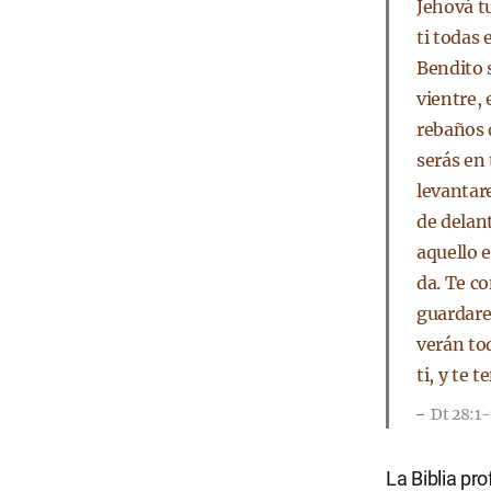
Jehová tu
ti todas 
Bendito s
vientre, e
rebaños 
serás en 
levantare
de delant
aquello e
da. Te c
guardare
verán to
ti, y te 
Dt 28:1
La Biblia pr