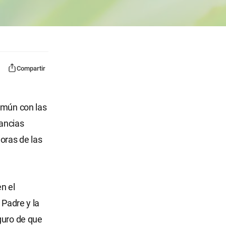
Compartir
omún con las
tancias
oras de las
n el
 Padre y la
guro de que