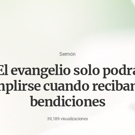
Sermón
El evangelio solo podr
plirse cuando recib
bendiciones
39,189
visualizaciones
octubre
24,
2022