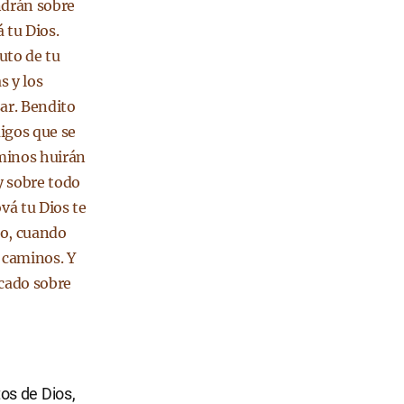
endrán sobre
 tu Dios.
ruto de tu
s y los
sar. Bendito
migos que se
aminos huirán
y sobre todo
vá tu Dios te
do, cuando
 caminos. Y
ocado sobre
os de Dios,