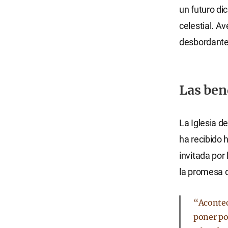
un futuro di
celestial. A
desbordante
Las ben
La Iglesia d
ha recibido 
invitada por
la promesa d
“Acontec
poner po