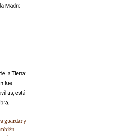
 la Madre
e la Tierra:
én fue
villas, está
bra.
ra guardar y
ambién