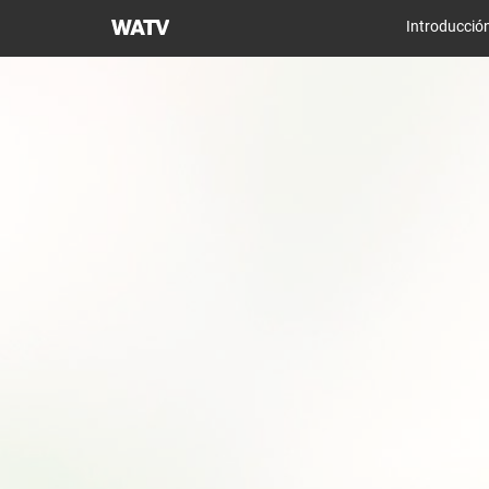
Iglesia
Introducció
de
Dios
Sociedad
Misionera
Mundial