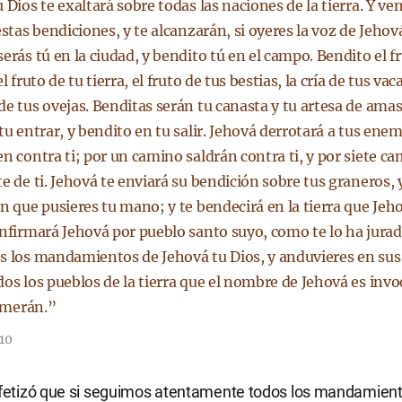
 Dios te exaltará sobre todas las naciones de la tierra. Y v
estas bendiciones, y te alcanzarán, si oyeres la voz de Jehová
erás tú en la ciudad, y bendito tú en el campo. Bendito el f
l fruto de tu tierra, el fruto de tus bestias, la cría de tus vaca
de tus ovejas. Benditas serán tu canasta y tu artesa de ama
tu entrar, y bendito en tu salir. Jehová derrotará a tus ene
n contra ti; por un camino saldrán contra ti, y por siete c
e de ti. Jehová te enviará su bendición sobre tus graneros, 
n que pusieres tu mano; y te bendecirá en la tierra que Jeho
onfirmará Jehová por pueblo santo suyo, como te lo ha jura
s los mandamientos de Jehová tu Dios, y anduvieres en sus
dos los pueblos de la tierra que el nombre de Jehová es inv
temerán.”
-10
ofetizó que si seguimos atentamente todos los mandamient