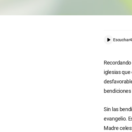
Escuchar
4
Recordando l
iglesias que
desfavorable
bendiciones 
Sin las bend
evangelio. E
Madre celest