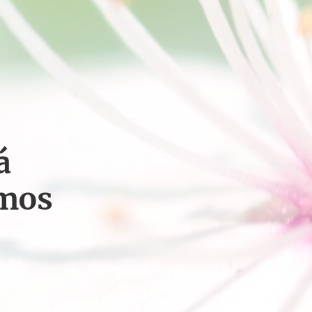
á
amos