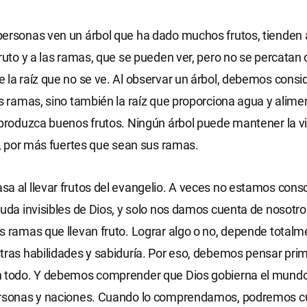
ersonas ven un árbol que ha dado muchos frutos, tienden 
ruto y a las ramas, que se pueden ver, pero no se percatan de
 la raíz que no se ve. Al observar un árbol, debemos consi
us ramas, sino también la raíz que proporciona agua y alim
 produzca buenos frutos. Ningún árbol puede mantener la vi
íz, por más fuertes que sean sus ramas.
a al llevar frutos del evangelio. A veces no estamos consc
yuda invisibles de Dios, y solo nos damos cuenta de nosot
s ramas que llevan fruto. Lograr algo o no, depende totalm
tras habilidades y sabiduría. Por eso, debemos pensar prim
n todo. Y debemos comprender que Dios gobierna el mundo
ersonas y naciones. Cuando lo comprendamos, podremos c