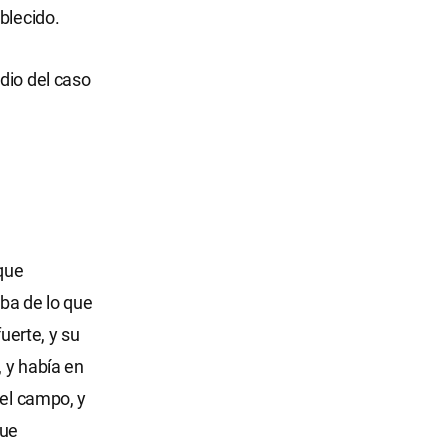
blecido.
dio del caso
que
aba de lo que
fuerte, y su
, y había en
del campo, y
que