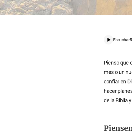
Escuchar
5
Pienso que 
mes o un nu
confiar en D
hacer planes
de la Biblia 
Piensen