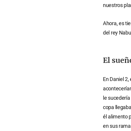
nuestros pla
Ahora, es ti
del rey Nabu
El sue
En Daniel 2,
acontecerían
le sucedería 
copa llegaba
él alimento 
en sus ramas