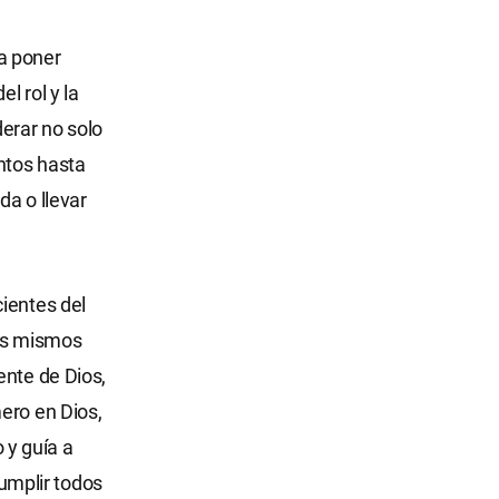
a poner
l rol y la
derar no solo
entos hasta
da o llevar
ientes del
ros mismos
ente de Dios,
ero en Dios,
 y guía a
umplir todos