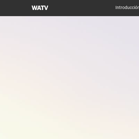
Iglesia
Introducció
de
Dios
Sociedad
Misionera
Mundial