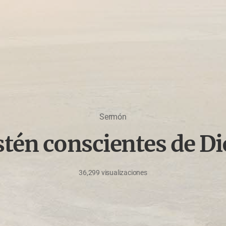
Sermón
stén conscientes de Di
36,299
visualizaciones
julio
3,
2020