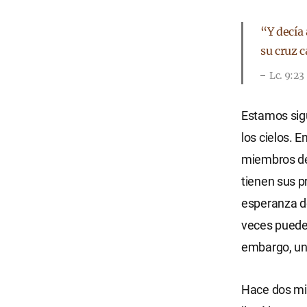
“Y decía
su cruz c
Lc. 9:23
Estamos sigu
los cielos. E
miembros de 
tienen sus p
esperanza de
veces pueden
embargo, un 
Hace dos mil