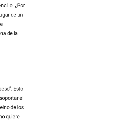
ncillo. ¿Por
lugar de un
ue
ona de la
peso”. Esto
soportar el
eino de los
uno quiere