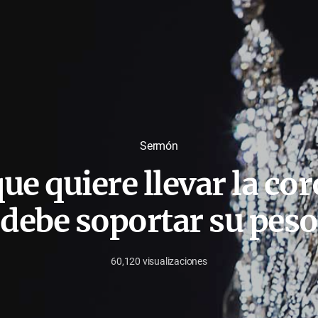
Sermón
que quiere llevar la co
debe soportar su peso
60,120
visualizaciones
agosto
25,
2022