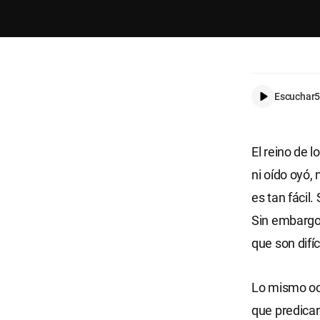
Escuchar
5
El reino de l
ni oído oyó,
es tan fácil.
Sin embargo,
que son difíc
Lo mismo ocu
que predicar