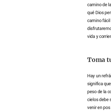
camino de la
qué Dios per
camino fáci
disfrutaremo
vida y corrie
Toma tu
Hay un refrá
significa qu
peso de la c
cielos debe s
venir en pos