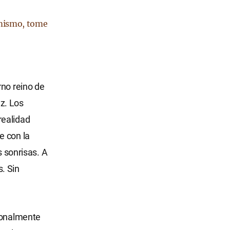
í mismo, tome
rno reino de
uz. Los
realidad
e con la
s sonrisas. A
. Sin
rsonalmente