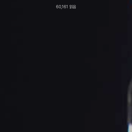
60,161
읽음
2022년
9월
2일