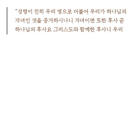
“성령이 친히 우리 영으로 더불어 우리가 하나님의
자녀인 것을 증거하시나니 자녀이면 또한 후사 곧
하나님의 후사요 그리스도와 함께한 후사니 우리
가 그와 함께 영광을 받기 위하여 고난도 함께 받아
야 될 것이니라”
롬 8장 16~17절
후사는 상속자라는 뜻입니다. 하나님의 상속자들이 물려
받을 왕관에는 무게가 있습니다. 초대교회 때부터 오늘날
까지, 복음의 역사를 바라보면 탄탄대로만 있지는 않았습
니다. 이 시대에도 하늘 아버지께서 수많은 어려움 속에
교회를 인도해주셨고, 하늘 어머니께서도 세계 만민에게
진리가 전해질 때까지 수고와 희생을 아끼지 않고 계시기
에 오늘날의 우리가 있는 것입니다.